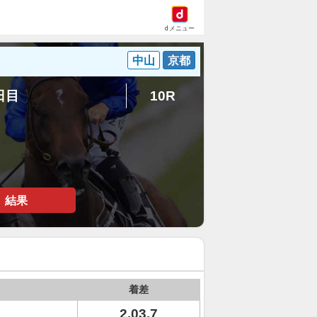
dメニュー
中山
京都
1日目
10R
結果
着差
2.03.7