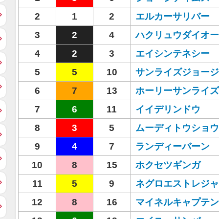
2
1
2
エルカーサリバー
3
2
4
ハクリュウダイオー
4
2
3
エイシンテネシー
5
5
10
サンライズジョージ
6
7
13
ホーリーサンライズ
7
6
11
イイデリンドウ
8
3
5
ムーディトウショウ
9
4
7
ランディーバーン
10
8
15
ホクセツギンガ
11
5
9
ネグロエストレジャ
12
8
16
マイネルキャプテン