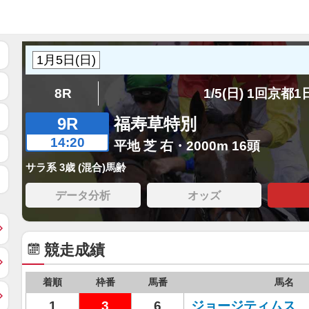
8R
1/5(日) 1回京都
9R
福寿草特別
14:20
平地 芝 右・2000m 16頭
サラ系 3歳 (混合)馬齢
データ分析
オッズ
競走成績
着順
枠番
馬番
馬名
1
3
6
ジョージティムス