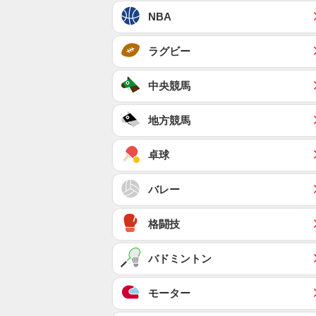
NBA
ラグビー
中央競馬
地方競馬
卓球
バレー
格闘技
バドミントン
モーター