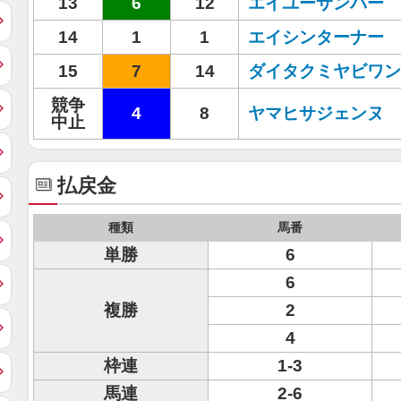
13
6
12
エイユーサンバー
14
1
1
エイシンターナー
15
7
14
ダイタクミヤビワン
競争
4
8
ヤマヒサジェンヌ
中止
払戻金
種類
馬番
単勝
6
6
複勝
2
4
枠連
1-3
馬連
2-6