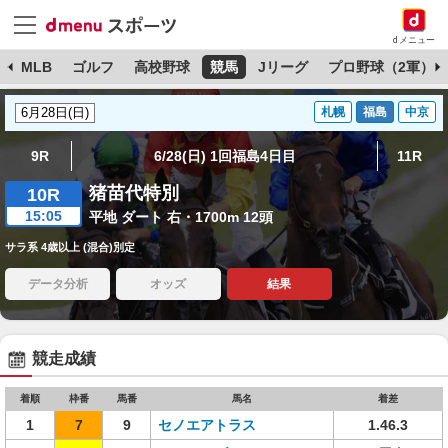
dメニュー
球
MLB
ゴルフ
高校野球
競馬
Jリーグ
プロ野球（2軍）
札幌
福島
中京
9R
6/28(日) 1回福島4日目
11R
猪苗代特別
10R
15:05
平地 ダート 右・1700m 12頭
サラ系 4歳以上 (混合)別定
データ分析
オッズ
結果
競走成績
着順
枠番
馬番
馬名
着差
1
7
9
セノエアトラス
1.46.3