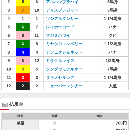
2
5
6
アルハンブラハイ
5馬身
3
7
10
ディスプレジャー
3馬身
4
1
1
ソシアルダンサー
1 1/4馬身
5
6
7
レイホーロード
ハナ
6
8
11
フジミハワイ
クビ
7
6
8
ミヤシロエンペリー
1 1/2馬身
8
4
4
アフェクショネット
ハナ
9
8
12
ミラクルレイズ
1/2馬身
10
5
5
ジングウモデルオー
7馬身
11
3
3
サキノセルレア
1 1/4馬身
12
2
2
ニューバーンシチー
大差
払戻金
種類
馬番
金額
単勝
9
760円