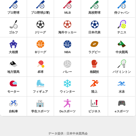
プロ野球
プロ野球(2軍)
MLB
高校野球
侍ジャパン
ゴルフ
Jリーグ
海外サッカー
日本代表
テニス
大相撲
Bリーグ
NBA
ラグビー
中央競馬
地方競馬
卓球
バレー
格闘技
バドミントン
モーター
フィギュア
ウィンター
陸上
水泳
自転車
学生スポーツ
Doスポーツ
ビジネス
eスポーツ
データ提供：日本中央競馬会