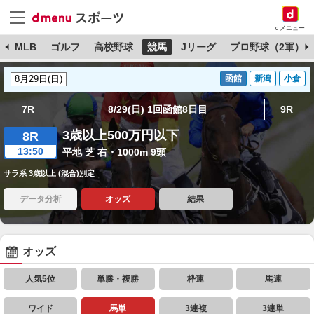
dメニュー
球
MLB
ゴルフ
高校野球
競馬
Jリーグ
プロ野球（2軍）
函館
新潟
小倉
7R
8/29(日) 1回函館8日目
9R
3歳以上500万円以下
8R
13:50
平地 芝 右・1000m 9頭
サラ系 3歳以上 (混合)別定
データ分析
オッズ
結果
オッズ
人気5位
単勝・複勝
枠連
馬連
ワイド
馬単
3連複
3連単