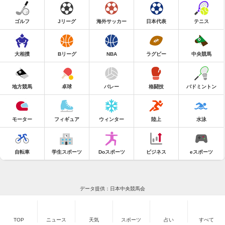
ゴルフ
Jリーグ
海外サッカー
日本代表
テニス
大相撲
Bリーグ
NBA
ラグビー
中央競馬
地方競馬
卓球
バレー
格闘技
バドミントン
モーター
フィギュア
ウィンター
陸上
水泳
自転車
学生スポーツ
Doスポーツ
ビジネス
eスポーツ
データ提供：日本中央競馬会
TOP
ニュース
天気
スポーツ
占い
すべて