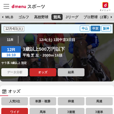
dメニュー
球
MLB
ゴルフ
高校野球
競馬
Jリーグ
プロ野球（2軍）
中山
中京
阪神
11R
12/4(土) 1回中京3日目
3歳以上500万円以下
12R
16:10
平地 芝 左・2000m 16頭
サラ系 3歳以上 別定
データ分析
オッズ
結果
オッズ
人気5位
単勝・複勝
枠連
馬連
ワイド
馬単
3連複
3連単