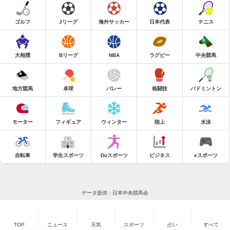
ゴルフ
Jリーグ
海外サッカー
日本代表
テニス
大相撲
Bリーグ
NBA
ラグビー
中央競馬
地方競馬
卓球
バレー
格闘技
バドミントン
モーター
フィギュア
ウィンター
陸上
水泳
自転車
学生スポーツ
Doスポーツ
ビジネス
eスポーツ
データ提供：日本中央競馬会
TOP
ニュース
天気
スポーツ
占い
すべて