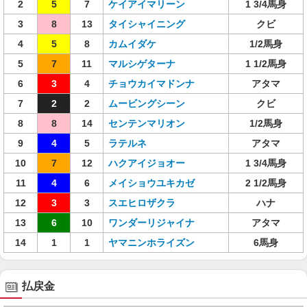
2
5
7
ケイアイマリーン
1 3/4馬身
3
8
13
タイシャイニング
クビ
4
5
8
カムイダケ
1/2馬身
5
7
11
マルシゲターナ
1 1/2馬身
6
3
4
チョウカイマドンナ
アタマ
7
2
2
ムービングシーン
クビ
8
8
14
センテンマリオン
1/2馬身
9
4
5
ラテルネ
アタマ
10
7
12
ハクアイジョオー
1 3/4馬身
11
4
6
メイショウユキカゼ
2 1/2馬身
12
3
3
スエヒロザクラ
ハナ
13
6
10
ワンダーリジャイナ
アタマ
14
1
1
ヤマニンホライズン
6馬身
払戻金