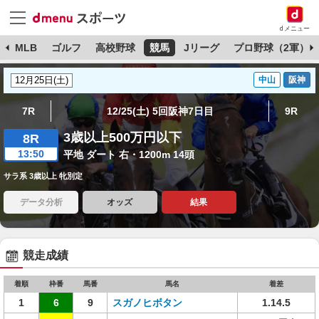
dメニュー
球
MLB
ゴルフ
高校野球
競馬
Jリーグ
プロ野球（2軍）
中山
阪神
7R
12/25(土) 5回阪神7日目
9R
3歳以上500万円以下
8R
13:50
平地 ダート 右・1200m 14頭
サラ系 3歳以上 牝別定
データ分析
オッズ
結果
競走成績
着順
枠番
馬番
馬名
着差
1
6
9
スガノヒボタン
1.14.5