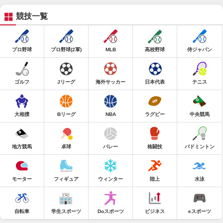
競技一覧
プロ野球
プロ野球(2軍)
MLB
高校野球
侍ジャパン
ゴルフ
Jリーグ
海外サッカー
日本代表
テニス
大相撲
Bリーグ
NBA
ラグビー
中央競馬
地方競馬
卓球
バレー
格闘技
バドミントン
モーター
フィギュア
ウィンター
陸上
水泳
自転車
学生スポーツ
Doスポーツ
ビジネス
eスポーツ