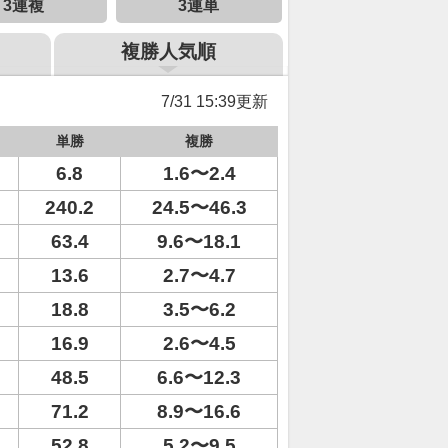
3連複
3連単
複勝人気順
7/31 15:39更新
単勝
複勝
6.8
1.6〜2.4
240.2
24.5〜46.3
63.4
9.6〜18.1
13.6
2.7〜4.7
18.8
3.5〜6.2
16.9
2.6〜4.5
48.5
6.6〜12.3
71.2
8.9〜16.6
52.8
5.2〜9.5