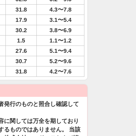
31.8
4.3〜7.8
17.9
3.1〜5.4
30.2
3.8〜6.9
1.5
1.1〜1.2
27.6
5.1〜9.4
30.7
5.2〜9.6
31.8
4.2〜7.6
者発行のものと照合し確認して
容に関しては万全を期しており
するものではありません。 当該