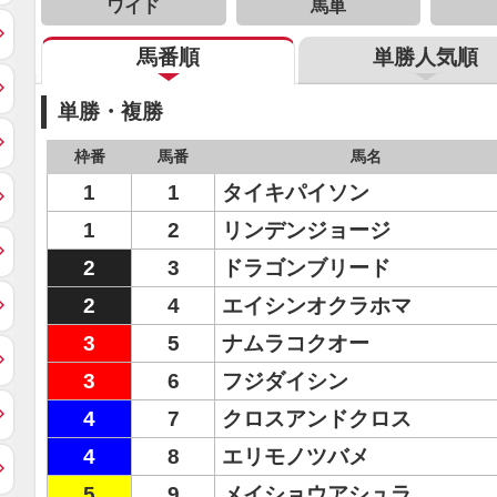
ワイド
馬単
馬番順
単勝人気順
単勝・複勝
枠番
馬番
馬名
1
1
タイキパイソン
1
2
リンデンジョージ
2
3
ドラゴンブリード
2
4
エイシンオクラホマ
3
5
ナムラコクオー
3
6
フジダイシン
4
7
クロスアンドクロス
4
8
エリモノツバメ
5
9
メイショウアシュラ