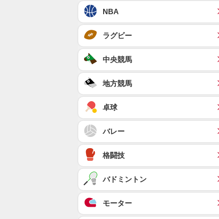
NBA
ラグビー
中央競馬
地方競馬
卓球
バレー
格闘技
バドミントン
モーター