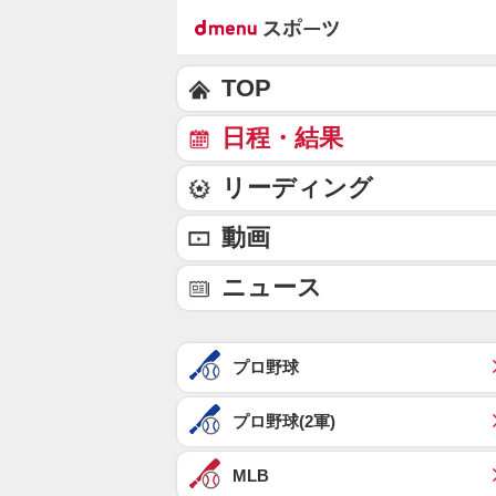
TOP
日程・結果
リーディング
動画
ニュース
プロ野球
プロ野球(2軍)
MLB