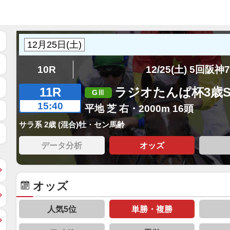
10R
12/25(土) 5回阪神
11R
ラジオたんぱ杯3歳
15:40
平地 芝 右・2000m 16頭
サラ系 2歳 (混合)牡・セン馬齢
データ分析
オッズ
オッズ
人気5位
単勝・複勝