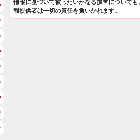
情報に基づいて被ったいかなる損害についても
報提供者は一切の責任を負いかねます。