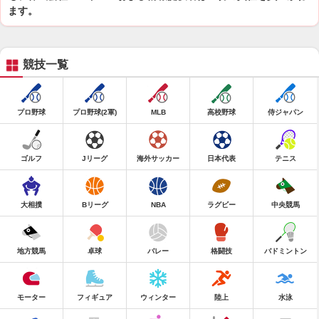
ます。
競技一覧
プロ野球
プロ野球(2軍)
MLB
高校野球
侍ジャパン
ゴルフ
Jリーグ
海外サッカー
日本代表
テニス
大相撲
Bリーグ
NBA
ラグビー
中央競馬
地方競馬
卓球
バレー
格闘技
バドミントン
モーター
フィギュア
ウィンター
陸上
水泳