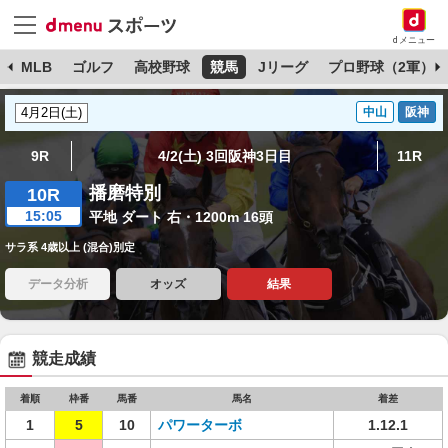
dメニュー
球
MLB
ゴルフ
高校野球
競馬
Jリーグ
プロ野球（2軍）
中山
阪神
9R
4/2(土) 3回阪神3日目
11R
播磨特別
10R
15:05
平地 ダート 右・1200m 16頭
サラ系 4歳以上 (混合)別定
データ分析
オッズ
結果
競走成績
着順
枠番
馬番
馬名
着差
1
5
10
パワーターボ
1.12.1