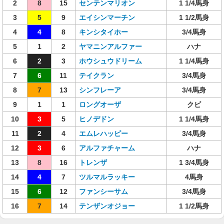
2
8
15
センテンマリオン
1 1/4馬身
3
5
9
エイシンマーチン
1 1/2馬身
4
4
8
キンシタイホー
3/4馬身
5
1
2
ヤマニンアルファー
ハナ
6
2
3
ホウシュウドリーム
1 1/4馬身
7
6
11
テイクラン
3/4馬身
8
7
13
シンフレーア
3/4馬身
9
1
1
ロングオーザ
クビ
10
3
5
ヒノデドン
1 1/4馬身
11
2
4
エムレハッピー
3/4馬身
12
3
6
アルファチャーム
ハナ
13
8
16
トレンザ
1 3/4馬身
14
4
7
ツルマルラッキー
4馬身
15
6
12
ファンシーサム
3/4馬身
16
7
14
テンザンオジョー
1 1/2馬身