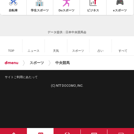
自転車
学生スポーツ
Doスポーツ
ビジネス
eスポーツ
データ提供：日本中央競馬会
TOP
ニュース
天気
スポーツ
占い
すべて
スポーツ
中央競馬
サイトご利用にあたって
(C) NTT DOCOMO, INC.