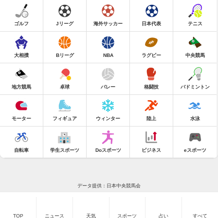
ゴルフ
Jリーグ
海外サッカー
日本代表
テニス
大相撲
Bリーグ
NBA
ラグビー
中央競馬
地方競馬
卓球
バレー
格闘技
バドミントン
モーター
フィギュア
ウィンター
陸上
水泳
自転車
学生スポーツ
Doスポーツ
ビジネス
eスポーツ
データ提供：日本中央競馬会
TOP
ニュース
天気
スポーツ
占い
すべて