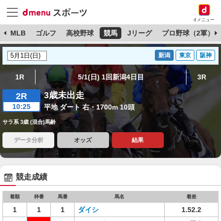
dメニュー
球
MLB
ゴルフ
高校野球
競馬
Jリーグ
プロ野球（2軍）
新潟
東京
阪神
1R
5/1(日) 1回新潟4日目
3R
3歳未出走
2R
10:25
平地 ダート 右・1700m 10頭
サラ系 3歳 (混合)馬齢
データ分析
オッズ
結果
競走成績
着順
枠番
馬番
馬名
着差
1
1
1
ダイシ
1.52.2