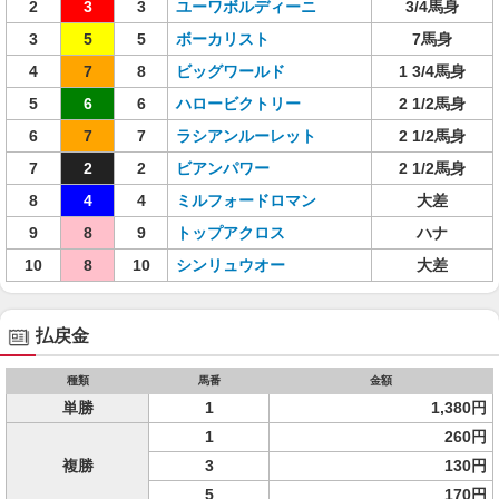
2
3
3
ユーワボルディーニ
3/4馬身
3
5
5
ボーカリスト
7馬身
4
7
8
ビッグワールド
1 3/4馬身
5
6
6
ハロービクトリー
2 1/2馬身
6
7
7
ラシアンルーレット
2 1/2馬身
7
2
2
ビアンパワー
2 1/2馬身
8
4
4
ミルフォードロマン
大差
9
8
9
トップアクロス
ハナ
10
8
10
シンリュウオー
大差
払戻金
種類
馬番
金額
単勝
1
1,380円
1
260円
複勝
3
130円
5
170円