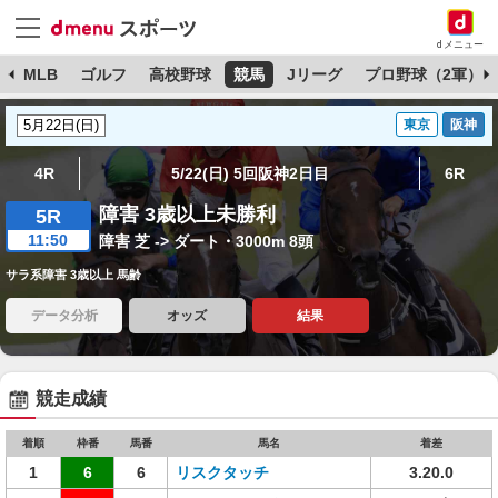
dメニュー
球
MLB
ゴルフ
高校野球
競馬
Jリーグ
プロ野球（2軍）
東京
阪神
4R
5/22(日) 5回阪神2日目
6R
障害 3歳以上未勝利
5R
11:50
障害 芝 -> ダート・3000m 8頭
サラ系障害 3歳以上 馬齢
データ分析
オッズ
結果
競走成績
着順
枠番
馬番
馬名
着差
1
6
6
リスクタッチ
3.20.0