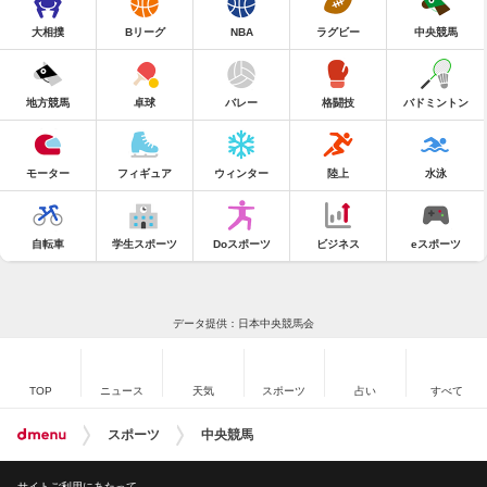
大相撲
Bリーグ
NBA
ラグビー
中央競馬
地方競馬
卓球
バレー
格闘技
バドミントン
モーター
フィギュア
ウィンター
陸上
水泳
自転車
学生スポーツ
Doスポーツ
ビジネス
eスポーツ
データ提供：日本中央競馬会
TOP
ニュース
天気
スポーツ
占い
すべて
スポーツ
中央競馬
サイトご利用にあたって