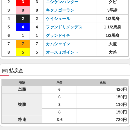
2
3
3
ニシケンハンター
クビ
3
8
8
キタノゴーラン
3馬身
4
2
2
ケイシュール
1/2馬身
5
4
4
ファンドリメンデス
1 1/2馬身
6
1
1
グランドイチ
1/2馬身
7
7
7
カムシャイン
大差
8
5
5
オースミポイント
大差
払戻金
種類
馬番
金額
単勝
6
420円
6
150円
複勝
3
110円
8
150円
枠連
3-6
720円