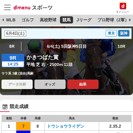
dメニュー
球
MLB
ゴルフ
高校野球
競馬
Jリーグ
プロ野球（2軍）
東京
阪神
8R
6/4(土) 5回阪神5日目
10R
かきつばた賞
9R
14:25
平地 芝 右・2500m 11頭
サラ系 3歳 (混合)馬齢
データ分析
オッズ
結果
競走成績
着順
枠番
馬番
馬名
着差
1
7
8
トウショウライデン
2.35.2