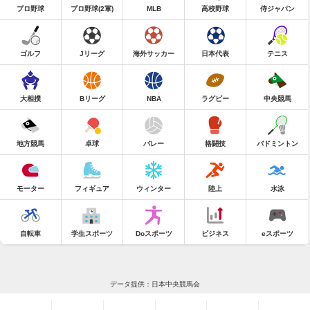
プロ野球
プロ野球(2軍)
MLB
高校野球
侍ジャパン
ゴルフ
Jリーグ
海外サッカー
日本代表
テニス
大相撲
Bリーグ
NBA
ラグビー
中央競馬
地方競馬
卓球
バレー
格闘技
バドミントン
モーター
フィギュア
ウィンター
陸上
水泳
自転車
学生スポーツ
Doスポーツ
ビジネス
eスポーツ
データ提供：日本中央競馬会