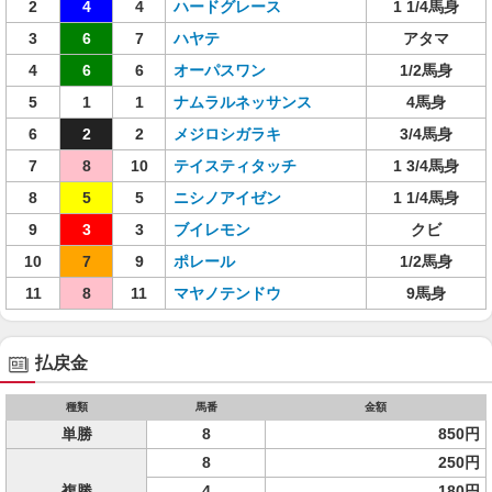
2
4
4
ハードグレース
1 1/4馬身
3
6
7
ハヤテ
アタマ
4
6
6
オーパスワン
1/2馬身
5
1
1
ナムラルネッサンス
4馬身
6
2
2
メジロシガラキ
3/4馬身
7
8
10
テイスティタッチ
1 3/4馬身
8
5
5
ニシノアイゼン
1 1/4馬身
9
3
3
ブイレモン
クビ
10
7
9
ポレール
1/2馬身
11
8
11
マヤノテンドウ
9馬身
払戻金
種類
馬番
金額
単勝
8
850円
8
250円
複勝
4
180円