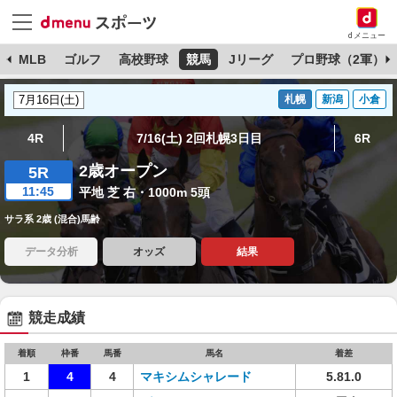
dメニュー
球
MLB
ゴルフ
高校野球
競馬
Jリーグ
プロ野球（2軍）
札幌
新潟
小倉
4R
7/16(土) 2回札幌3日目
6R
2歳オープン
5R
11:45
平地 芝 右・1000m 5頭
サラ系 2歳 (混合)馬齢
データ分析
オッズ
結果
競走成績
着順
枠番
馬番
馬名
着差
1
4
4
マキシムシャレード
5.81.0