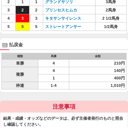
2
1
1
グランドサソリ
3馬身
3
2
2
プリンセスヒムカ
2馬身
4
3
3
キタサンサイレンス
2 1/2馬身
5
5
5
ストレートアンサー
1/2馬身
払戻金
種類
馬番
金額
単勝
4
210円
4
140円
複勝
1
400円
枠連
1-4
1,010円
注意事項
結果・成績・オッズなどのデータは、必ず主催者発行のものと照合
し確認してください。