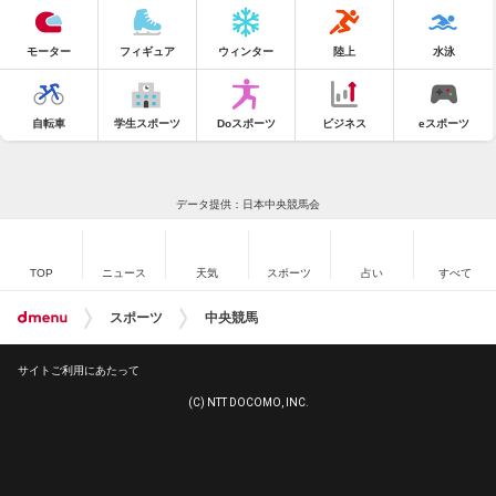
モーター
フィギュア
ウィンター
陸上
水泳
自転車
学生スポーツ
Doスポーツ
ビジネス
eスポーツ
データ提供：日本中央競馬会
TOP
ニュース
天気
スポーツ
占い
すべて
スポーツ
中央競馬
サイトご利用にあたって
(C) NTT DOCOMO, INC.