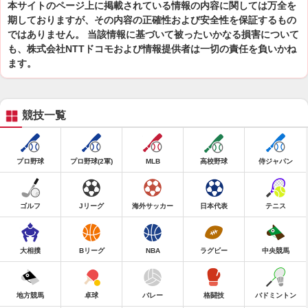
本サイトのページ上に掲載されている情報の内容に関しては万全を
期しておりますが、その内容の正確性および安全性を保証するもの
ではありません。 当該情報に基づいて被ったいかなる損害について
も、株式会社NTTドコモおよび情報提供者は一切の責任を負いかね
ます。
競技一覧
プロ野球
プロ野球(2軍)
MLB
高校野球
侍ジャパン
ゴルフ
Jリーグ
海外サッカー
日本代表
テニス
大相撲
Bリーグ
NBA
ラグビー
中央競馬
地方競馬
卓球
バレー
格闘技
バドミントン