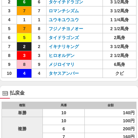
2
6
6
タケイチドラゴン
3 1/2馬身
3
7
7
ロマンチシズム
3 1/2馬身
4
1
1
ユウキユウユウ
1 1/4馬身
5
7
8
フジノチヨノオー
2 1/2馬身
6
5
5
タイドラゴンズ
2馬身
7
2
2
イキナリキング
3 1/2馬身
8
3
3
ヒロオルデン
2 1/2馬身
9
8
9
メジロイマリ
6馬身
10
4
4
タヤスアンバー
クビ
払戻金
種類
馬番
金額
単勝
10
140円
10
100円
複勝
6
200円
7
160円