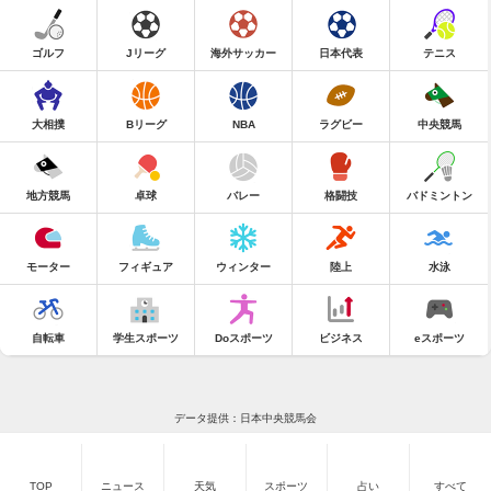
ゴルフ
Jリーグ
海外サッカー
日本代表
テニス
大相撲
Bリーグ
NBA
ラグビー
中央競馬
地方競馬
卓球
バレー
格闘技
バドミントン
モーター
フィギュア
ウィンター
陸上
水泳
自転車
学生スポーツ
Doスポーツ
ビジネス
eスポーツ
データ提供：日本中央競馬会
TOP
ニュース
天気
スポーツ
占い
すべて