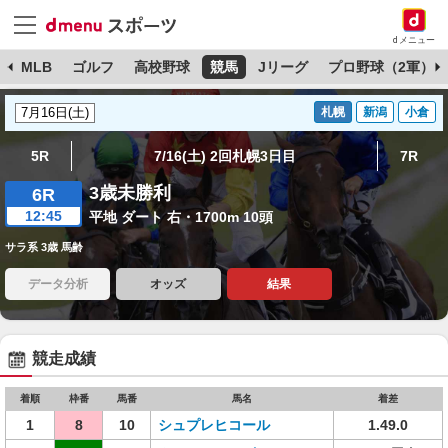
dメニュー
球
MLB
ゴルフ
高校野球
競馬
Jリーグ
プロ野球（2軍）
札幌
新潟
小倉
5R
7/16(土) 2回札幌3日目
7R
3歳未勝利
6R
12:45
平地 ダート 右・1700m 10頭
サラ系 3歳 馬齢
データ分析
オッズ
結果
競走成績
着順
枠番
馬番
馬名
着差
1
8
10
シュプレヒコール
1.49.0