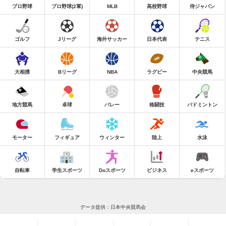
プロ野球
プロ野球(2軍)
MLB
高校野球
侍ジャパン
ゴルフ
Jリーグ
海外サッカー
日本代表
テニス
大相撲
Bリーグ
NBA
ラグビー
中央競馬
地方競馬
卓球
バレー
格闘技
バドミントン
モーター
フィギュア
ウィンター
陸上
水泳
自転車
学生スポーツ
Doスポーツ
ビジネス
eスポーツ
データ提供：日本中央競馬会