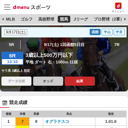
dメニュー
球
MLB
ゴルフ
高校野球
競馬
Jリーグ
プロ野球（2軍）
函館
中山
中京
5R
9/17(土) 1回函館5日目
7R
3歳以上500万円以下
6R
13:10
平地 ダート 右・1000m 11頭
サラ系 3歳以上 別定
データ分析
オッズ
結果
競走成績
着順
枠番
馬番
馬名
着差
1
7
8
オグラテスコ
1.01.6