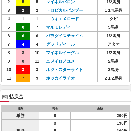
2
5
5
マイネルバロン
1/2馬身
3
2
2
トロピカルバンブー
1 1/4馬身
4
1
1
ユウキエメロード
クビ
5
6
7
マルモレディー
3馬身
6
6
6
パラダイスチャイム
1/2馬身
7
4
4
グッドディール
アタマ
8
8
10
マイネルイーグル
1/2馬身
9
8
11
ユメイロノユメ
2馬身
10
3
3
ホクトスターライト
3馬身
11
7
9
ホッカイラチオ
2 1/2馬身
払戻金
種類
馬番
金額
単勝
8
260円
8
130円
複勝
5
360円