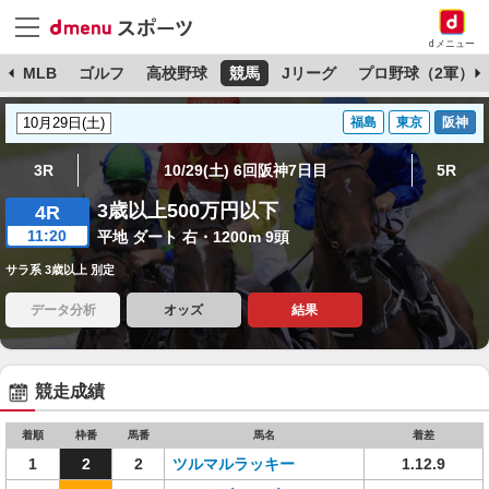
dメニュー
球
MLB
ゴルフ
高校野球
競馬
Jリーグ
プロ野球（2軍）
福島
東京
阪神
3R
10/29(土) 6回阪神7日目
5R
3歳以上500万円以下
4R
11:20
平地 ダート 右・1200m 9頭
サラ系 3歳以上 別定
データ分析
オッズ
結果
競走成績
着順
枠番
馬番
馬名
着差
1
2
2
ツルマルラッキー
1.12.9