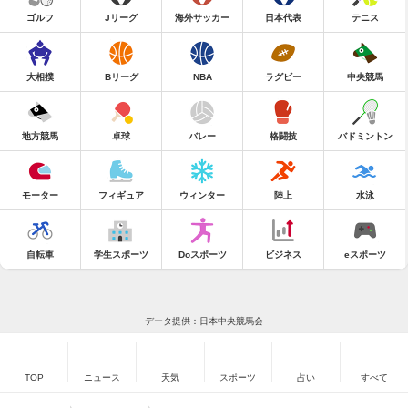
ゴルフ
Jリーグ
海外サッカー
日本代表
テニス
大相撲
Bリーグ
NBA
ラグビー
中央競馬
地方競馬
卓球
バレー
格闘技
バドミントン
モーター
フィギュア
ウィンター
陸上
水泳
自転車
学生スポーツ
Doスポーツ
ビジネス
eスポーツ
データ提供：日本中央競馬会
TOP
ニュース
天気
スポーツ
占い
すべて