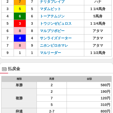
2
7
7
ナリタブレイブ
ハナ
3
5
5
マダムビット
1 1/4馬身
4
6
6
トーアテムジン
5馬身
5
3
3
トウジンゼピュロス
1 1/4馬身
6
8
8
マルブツポピー
アタマ
7
4
4
サンライズドーター
アタマ
7
8
9
ニホンピロホマレ
アタマ
9
1
1
マルリーダー
1 1/2馬身
払戻金
種類
馬番
金額
単勝
2
580円
2
190円
複勝
7
120円
5
310円
枠連
2-7
800円