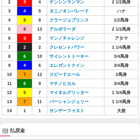
2
3
4
テンシンランマン
2 1/2馬身
3
4
5
タニノオンパレード
ハナ
4
5
8
クラージュプリンス
1/2馬身
5
8
13
アルボラーダ
2 1/2馬身
6
3
3
マンノチャレンジ
アタマ
7
2
2
クレセントパワー
1 1/4馬身
8
6
10
サイレントトーキー
3/4馬身
9
4
6
エレガントクイン
3/4馬身
10
7
12
スピードエール
2馬身
11
6
9
マチノヒカル
3/4馬身
12
5
7
マイネルグリッター
1 3/4馬身
13
7
11
パーシャンジュリー
1 1/4馬身
14
1
1
サンデーファスト
大差
払戻金