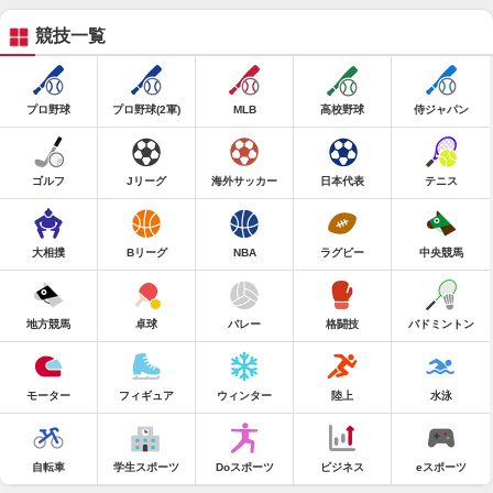
競技一覧
プロ野球
プロ野球(2軍)
MLB
高校野球
侍ジャパン
ゴルフ
Jリーグ
海外サッカー
日本代表
テニス
大相撲
Bリーグ
NBA
ラグビー
中央競馬
地方競馬
卓球
バレー
格闘技
バドミントン
モーター
フィギュア
ウィンター
陸上
水泳
自転車
学生スポーツ
Doスポーツ
ビジネス
eスポーツ