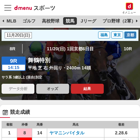
dメニュー
球
MLB
ゴルフ
高校野球
競馬
Jリーグ
プロ野球（2軍）
福島
東京
京都
8R
11/20(日) 1回京都6日目
10R
舞鶴特別
9R
14:15
平地 芝 右 外回り・2400m 14頭
サラ系 3歳以上 (混合)別定
データ分析
オッズ
結果
競走成績
着順
枠番
馬番
馬名
着差
1
8
14
ヤマニンバイタル
2.28.6