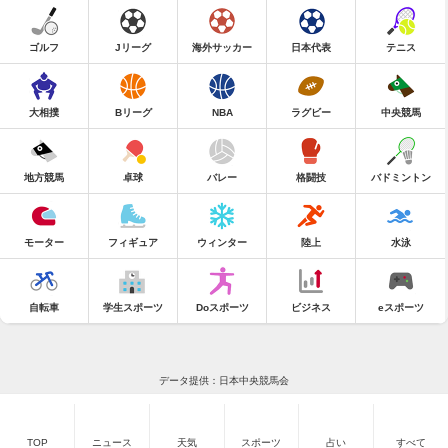
ゴルフ
Jリーグ
海外サッカー
日本代表
テニス
大相撲
Bリーグ
NBA
ラグビー
中央競馬
地方競馬
卓球
バレー
格闘技
バドミントン
モーター
フィギュア
ウィンター
陸上
水泳
自転車
学生スポーツ
Doスポーツ
ビジネス
eスポーツ
データ提供：日本中央競馬会
TOP
ニュース
天気
スポーツ
占い
すべて