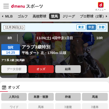
dメニュー
球
MLB
ゴルフ
高校野球
競馬
Jリーグ
プロ野球（2軍）
東京
中京
京都
8R
11/26(土) 4回中京1日目
10R
アラブ3歳特別
9R
14:25
平地 ダート 左・1700m 11頭
アラ系 2歳 [抽]馬齢
データ分析
オッズ
結果
オッズ
人気5位
単勝・複勝
枠連
馬連
ワイド
馬単
3連複
3連単