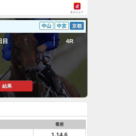
dメニュー
中山
中京
京都
4日目
4R
結果
着差
1.14.6