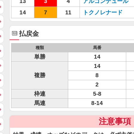
13
3
4
アルゴンデュール
14
7
11
トクノレナード
払戻金
種類
馬番
単勝
14
14
複勝
8
2
枠連
5-8
馬連
8-14
注意事項