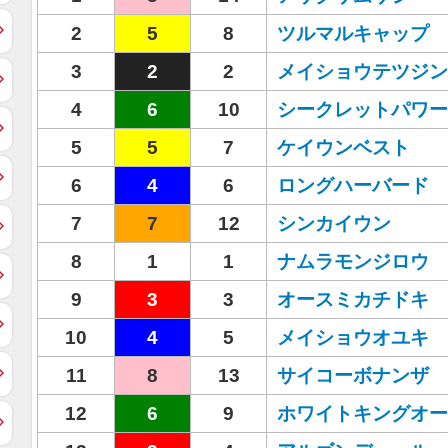
2
5
8
ツルマルキャップ
3
2
2
メイショウテツジン
4
6
10
シークレットパワー
5
5
7
ケイウンベスト
6
4
6
ロングハーバード
7
7
12
シンカイウン
8
1
1
ナムラモンジロウ
9
3
3
オースミカチドキ
10
4
5
メイショウオユキ
11
8
13
サイコーボナンザ
12
6
9
ホワイトキングオー