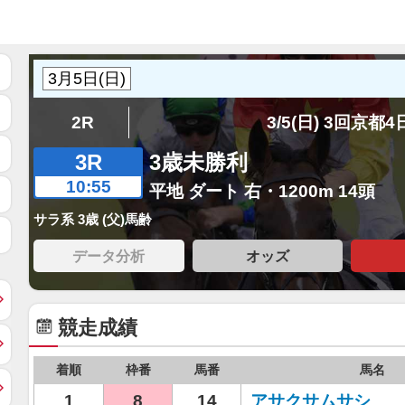
2R
3/5(日) 3回京都
3R
3歳未勝利
10:55
平地 ダート 右・1200m 14頭
サラ系 3歳 (父)馬齢
データ分析
オッズ
競走成績
着順
枠番
馬番
馬名
1
8
14
アサクサムサシ