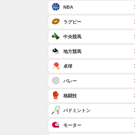
NBA
ラグビー
中央競馬
地方競馬
卓球
バレー
格闘技
バドミントン
モーター