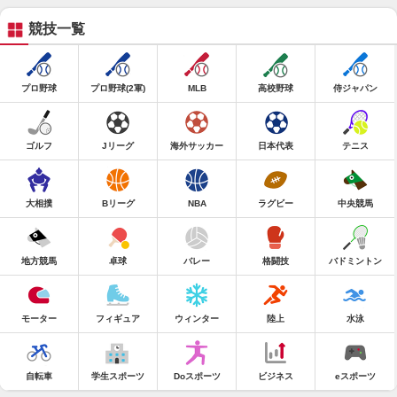
競技一覧
プロ野球
プロ野球(2軍)
MLB
高校野球
侍ジャパン
ゴルフ
Jリーグ
海外サッカー
日本代表
テニス
大相撲
Bリーグ
NBA
ラグビー
中央競馬
地方競馬
卓球
バレー
格闘技
バドミントン
モーター
フィギュア
ウィンター
陸上
水泳
自転車
学生スポーツ
Doスポーツ
ビジネス
eスポーツ