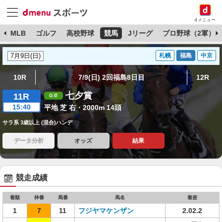
dメニュー
球
MLB
ゴルフ
高校野球
競馬
Jリーグ
プロ野球（2軍）
札幌
福島
中京
10R
7/9(日) 2回福島8日目
12R
七夕賞
11R
15:40
平地 芝 右・2000m 14頭
サラ系 3歳以上 (混合)ハンデ
データ分析
オッズ
結果
競走成績
着順
枠番
馬番
馬名
着差
1
7
11
フジヤマケンザン
2.02.2