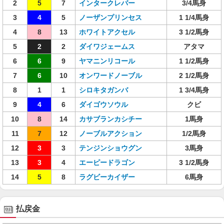
2
5
7
インタークレバー
3/4馬身
3
4
5
ノーザンプリンセス
1 1/4馬身
4
8
13
ホワイトアクセル
3 1/2馬身
5
2
2
ダイワジェームス
アタマ
6
6
9
ヤマニンリコール
1 1/2馬身
7
6
10
オンワードノーブル
2 1/2馬身
8
1
1
シロキタガンバ
1 3/4馬身
9
4
6
ダイゴウソウル
クビ
10
8
14
カサブランカシチー
1馬身
11
7
12
ノーブルアクション
1/2馬身
12
3
3
テンジンショウグン
3馬身
13
3
4
エーピードラゴン
3 1/2馬身
14
5
8
ラグビーカイザー
6馬身
払戻金