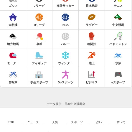
ゴルフ
Jリーグ
海外サッカー
日本代表
テニス
大相撲
Bリーグ
NBA
ラグビー
中央競馬
地方競馬
卓球
バレー
格闘技
バドミントン
モーター
フィギュア
ウィンター
陸上
水泳
自転車
学生スポーツ
Doスポーツ
ビジネス
eスポーツ
データ提供：日本中央競馬会
TOP
ニュース
天気
スポーツ
占い
すべて