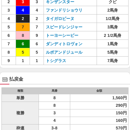
2
3
3
キンザンスター
クビ
3
4
4
ファンドリショウリ
2馬身
4
2
2
タイガロピーヌ
1/2馬身
5
7
7
スピードレンジャー
3馬身
6
8
9
トーヨーシービー
2 1/2馬身
7
6
6
ダンディトロヴォン
1馬身
8
5
5
ルポアンドジュール
5馬身
9
1
1
トシグラス
7馬身
払戻金
種類
馬番
金額
単勝
8
1,560円
8
290円
複勝
3
150円
4
160円
枠連
3-8
570円