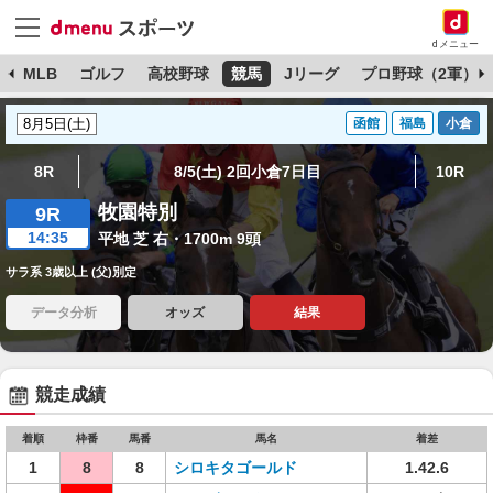
dメニュー
球
MLB
ゴルフ
高校野球
競馬
Jリーグ
プロ野球（2軍）
函館
福島
小倉
8R
8/5(土) 2回小倉7日目
10R
牧園特別
9R
14:35
平地 芝 右・1700m 9頭
サラ系 3歳以上 (父)別定
データ分析
オッズ
結果
競走成績
着順
枠番
馬番
馬名
着差
1
8
8
シロキタゴールド
1.42.6