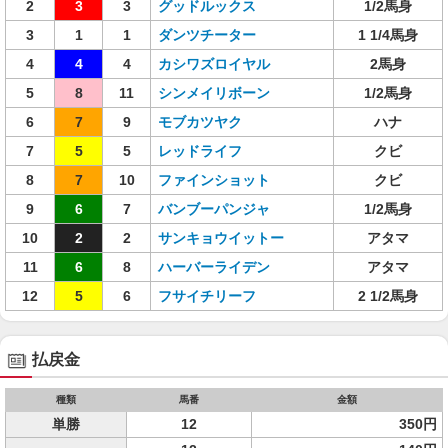
2
3
3
グッドルックス
1/2馬身
3
1
1
ダンツチーター
1 1/4馬身
4
4
4
カシワズロイヤル
2馬身
5
8
11
シンメイリボーン
1/2馬身
6
7
9
モブカツヤク
ハナ
7
5
5
レッドライフ
クビ
8
7
10
ファインショット
クビ
9
6
7
バンブーパンジャ
1/2馬身
10
2
2
サンキョウイットー
アタマ
11
6
8
ハーバーライデン
アタマ
12
5
6
フサイチリーフ
2 1/2馬身
払戻金
種類
馬番
金額
単勝
12
350円