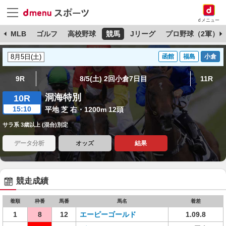
dメニュー
球
MLB
ゴルフ
高校野球
競馬
Jリーグ
プロ野球（2軍）
函館
福島
小倉
9R
8/5(土) 2回小倉7日目
11R
洞海特別
10R
15:10
平地 芝 右・1200m 12頭
サラ系 3歳以上 (混合)別定
データ分析
オッズ
結果
競走成績
着順
枠番
馬番
馬名
着差
1
8
12
エーピーゴールド
1.09.8