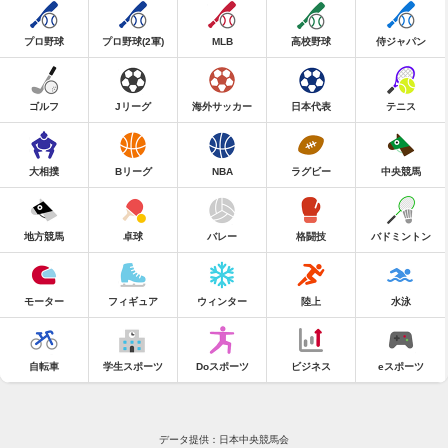
プロ野球
プロ野球(2軍)
MLB
高校野球
侍ジャパン
ゴルフ
Jリーグ
海外サッカー
日本代表
テニス
大相撲
Bリーグ
NBA
ラグビー
中央競馬
地方競馬
卓球
バレー
格闘技
バドミントン
モーター
フィギュア
ウィンター
陸上
水泳
自転車
学生スポーツ
Doスポーツ
ビジネス
eスポーツ
データ提供：日本中央競馬会