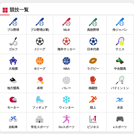
競技一覧
プロ野球
プロ野球(2軍)
MLB
高校野球
侍ジャパン
ゴルフ
Jリーグ
海外サッカー
日本代表
テニス
大相撲
Bリーグ
NBA
ラグビー
中央競馬
地方競馬
卓球
バレー
格闘技
バドミントン
モーター
フィギュア
ウィンター
陸上
水泳
自転車
学生スポーツ
Doスポーツ
ビジネス
eスポーツ