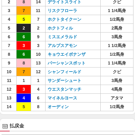
2
8
14
デライトスライト
クビ
3
7
11
リスクフローラ
1 1/4馬身
4
5
7
ホクトタイクーン
1/2馬身
5
2
2
ホクトフィル
2馬身
6
6
9
ミスエメラルド
3馬身
7
3
3
アルプスアモン
1 1/2馬身
8
6
10
キョウエイボナンザ
1/2馬身
9
8
13
パーシャンスポット
1 1/4馬身
10
7
12
シャンフィールド
クビ
11
1
1
サンダーシュート
3馬身
12
3
4
ウエスタンマッチ
4馬身
13
4
6
マイネルヨース
アタマ
14
5
8
オーディン
1/2馬身
払戻金