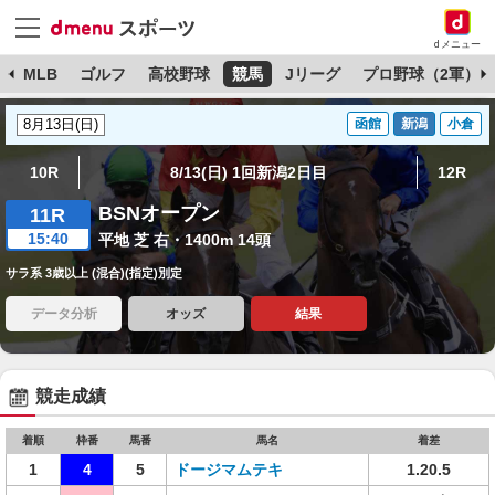
dメニュー
球
MLB
ゴルフ
高校野球
競馬
Jリーグ
プロ野球（2軍）
函館
新潟
小倉
10R
8/13(日) 1回新潟2日目
12R
BSNオープン
11R
15:40
平地 芝 右・1400m 14頭
サラ系 3歳以上 (混合)(指定)別定
データ分析
オッズ
結果
競走成績
着順
枠番
馬番
馬名
着差
1
4
5
ドージマムテキ
1.20.5