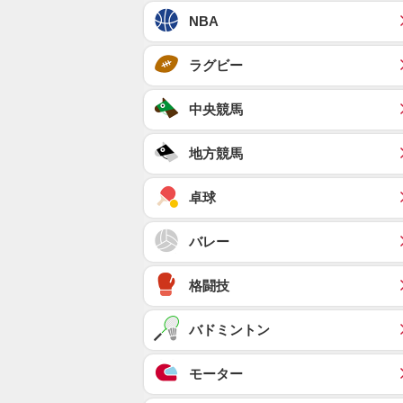
NBA
ラグビー
中央競馬
地方競馬
卓球
バレー
格闘技
バドミントン
モーター