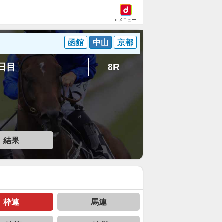
dメニュー
函館
中山
京都
3日目
8R
結果
枠連
馬連