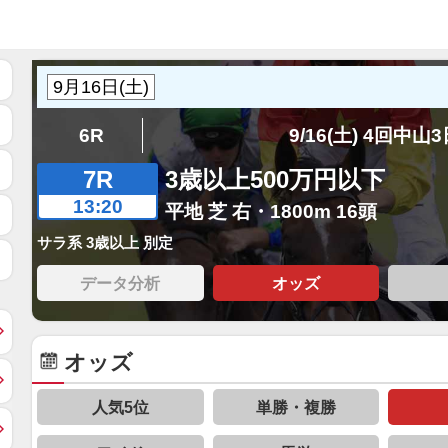
6R
9/16(土) 4回中山
7R
3歳以上500万円以下
13:20
平地 芝 右・1800m 16頭
サラ系 3歳以上 別定
データ分析
オッズ
オッズ
人気5位
単勝・複勝