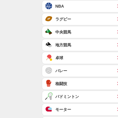
NBA
ラグビー
中央競馬
地方競馬
卓球
バレー
格闘技
バドミントン
モーター