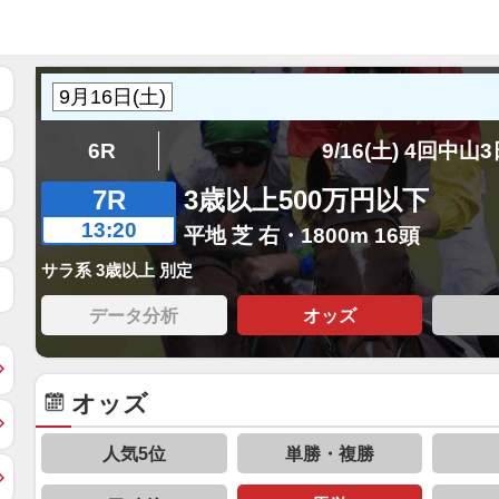
6R
9/16(土) 4回中山
7R
3歳以上500万円以下
13:20
平地 芝 右・1800m 16頭
サラ系 3歳以上 別定
データ分析
オッズ
オッズ
人気5位
単勝・複勝