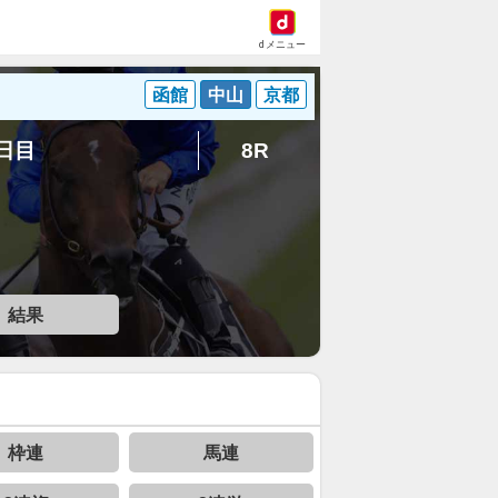
dメニュー
函館
中山
京都
3日目
8R
結果
枠連
馬連