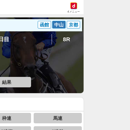
dメニュー
函館
中山
京都
3日目
8R
結果
枠連
馬連