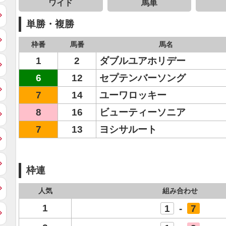
ワイド
馬単
単勝・複勝
枠番
馬番
馬名
1
2
ダブルユアホリデー
6
12
セプテンバーソング
7
14
ユーワロッキー
8
16
ビューティーソニア
7
13
ヨシサルート
枠連
人気
組み合わせ
1
1
-
7