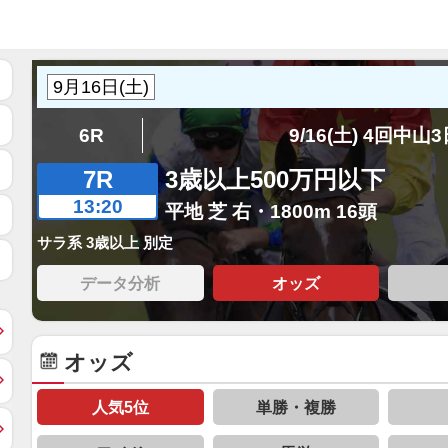
6R
9/16(土) 4回中山
7R
3歳以上500万円以下
13:20
平地 芝 右・1800m 16頭
サラ系 3歳以上 別定
データ分析
オッズ
オッズ
人気5位
単勝・複勝