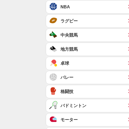
NBA
ラグビー
中央競馬
地方競馬
卓球
バレー
格闘技
バドミントン
モーター