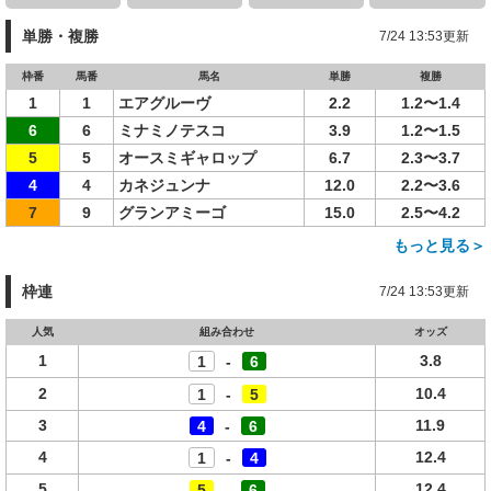
単勝・複勝
7/24 13:53更新
枠番
馬番
馬名
単勝
複勝
1
1
エアグルーヴ
2.2
1.2〜1.4
6
6
ミナミノテスコ
3.9
1.2〜1.5
5
5
オースミギャロップ
6.7
2.3〜3.7
4
4
カネジュンナ
12.0
2.2〜3.6
7
9
グランアミーゴ
15.0
2.5〜4.2
もっと見る＞
枠連
7/24 13:53更新
人気
組み合わせ
オッズ
1
3.8
1
-
6
2
10.4
1
-
5
3
11.9
4
-
6
4
12.4
1
-
4
5
12.4
5
-
6