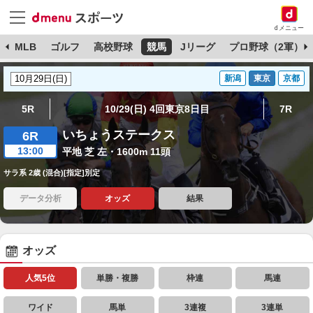
dメニュー
球
MLB
ゴルフ
高校野球
競馬
Jリーグ
プロ野球（2軍）
新潟
東京
京都
5R
10/29(日) 4回東京8日目
7R
いちょうステークス
6R
13:00
平地 芝 左・1600m 11頭
サラ系 2歳 (混合)[指定]別定
データ分析
オッズ
結果
オッズ
人気5位
単勝・複勝
枠連
馬連
ワイド
馬単
3連複
3連単