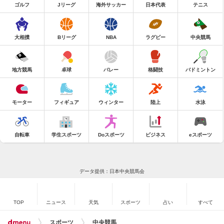
ゴルフ
Jリーグ
海外サッカー
日本代表
テニス
大相撲
Bリーグ
NBA
ラグビー
中央競馬
地方競馬
卓球
バレー
格闘技
バドミントン
モーター
フィギュア
ウィンター
陸上
水泳
自転車
学生スポーツ
Doスポーツ
ビジネス
eスポーツ
データ提供：日本中央競馬会
TOP
ニュース
天気
スポーツ
占い
すべて
スポーツ
中央競馬