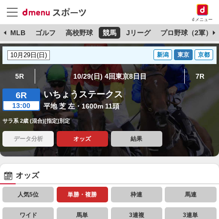
dメニュー
球
MLB
ゴルフ
高校野球
競馬
Jリーグ
プロ野球（2軍）
新潟
東京
京都
5R
10/29(日) 4回東京8日目
7R
いちょうステークス
6R
13:00
平地 芝 左・1600m 11頭
サラ系 2歳 (混合)[指定]別定
データ分析
オッズ
結果
オッズ
人気5位
単勝・複勝
枠連
馬連
ワイド
馬単
3連複
3連単