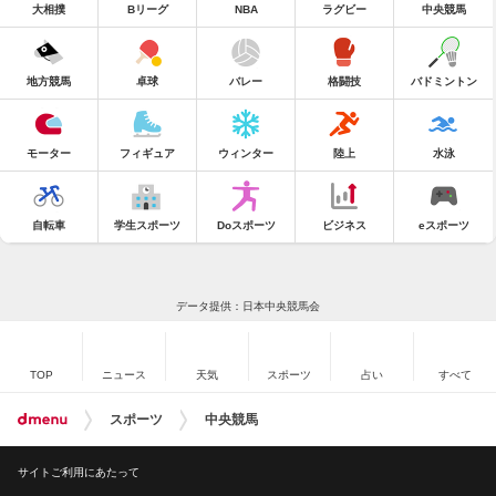
大相撲
Bリーグ
NBA
ラグビー
中央競馬
地方競馬
卓球
バレー
格闘技
バドミントン
モーター
フィギュア
ウィンター
陸上
水泳
自転車
学生スポーツ
Doスポーツ
ビジネス
eスポーツ
データ提供：日本中央競馬会
TOP
ニュース
天気
スポーツ
占い
すべて
スポーツ
中央競馬
サイトご利用にあたって