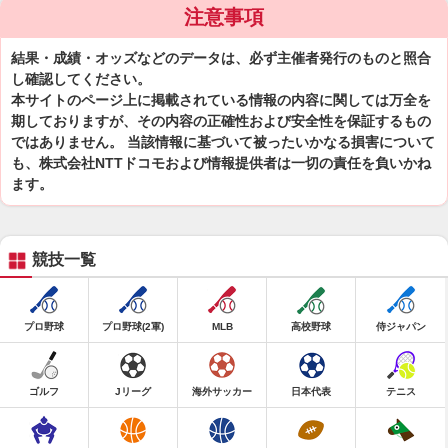
注意事項
結果・成績・オッズなどのデータは、必ず主催者発行のものと照合
し確認してください。
本サイトのページ上に掲載されている情報の内容に関しては万全を
期しておりますが、その内容の正確性および安全性を保証するもの
ではありません。 当該情報に基づいて被ったいかなる損害について
も、株式会社NTTドコモおよび情報提供者は一切の責任を負いかね
ます。
競技一覧
プロ野球
プロ野球(2軍)
MLB
高校野球
侍ジャパン
ゴルフ
Jリーグ
海外サッカー
日本代表
テニス