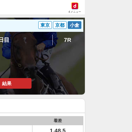
dメニュー
東京
京都
小倉
7日目
7R
結果
着差
1.48.5