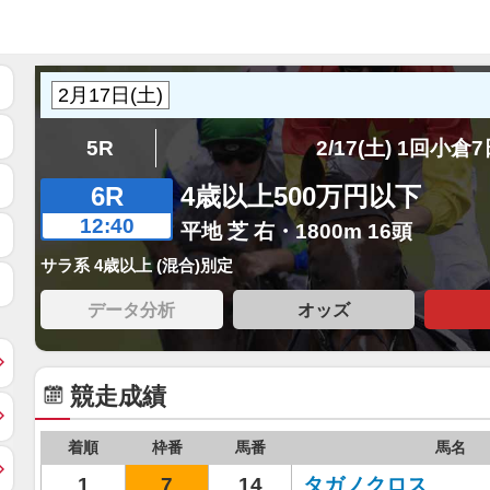
5R
2/17(土) 1回小倉
6R
4歳以上500万円以下
12:40
平地 芝 右・1800m 16頭
サラ系 4歳以上 (混合)別定
データ分析
オッズ
競走成績
着順
枠番
馬番
馬名
1
7
14
タガノクロス