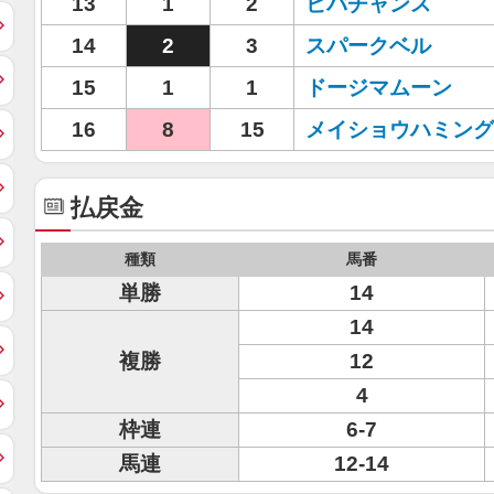
13
1
2
ビバチャンス
14
2
3
スパークベル
15
1
1
ドージマムーン
16
8
15
メイショウハミング
払戻金
種類
馬番
単勝
14
14
複勝
12
4
枠連
6-7
馬連
12-14