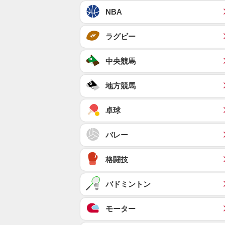
NBA
ラグビー
中央競馬
地方競馬
卓球
バレー
格闘技
バドミントン
モーター