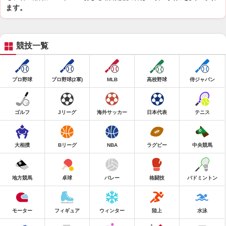
ます。
競技一覧
プロ野球
プロ野球(2軍)
MLB
高校野球
侍ジャパン
ゴルフ
Jリーグ
海外サッカー
日本代表
テニス
大相撲
Bリーグ
NBA
ラグビー
中央競馬
地方競馬
卓球
バレー
格闘技
バドミントン
モーター
フィギュア
ウィンター
陸上
水泳