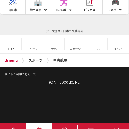
自転車
学生スポーツ
Doスポーツ
ビジネス
eスポーツ
データ提供：日本中央競馬会
TOP
ニュース
天気
スポーツ
占い
すべて
スポーツ
中央競馬
サイトご利用にあたって
(C) NTT DOCOMO, INC.