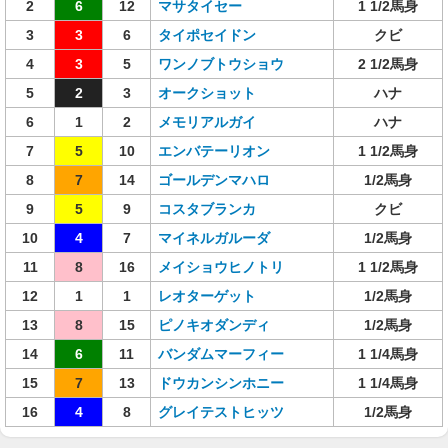
2
6
12
マサタイセー
1 1/2馬身
3
3
6
タイポセイドン
クビ
4
3
5
ワンノブトウショウ
2 1/2馬身
5
2
3
オークショット
ハナ
6
1
2
メモリアルガイ
ハナ
7
5
10
エンバテーリオン
1 1/2馬身
8
7
14
ゴールデンマハロ
1/2馬身
9
5
9
コスタブランカ
クビ
10
4
7
マイネルガルーダ
1/2馬身
11
8
16
メイショウヒノトリ
1 1/2馬身
12
1
1
レオターゲット
1/2馬身
13
8
15
ピノキオダンディ
1/2馬身
14
6
11
バンダムマーフィー
1 1/4馬身
15
7
13
ドウカンシンホニー
1 1/4馬身
16
4
8
グレイテストヒッツ
1/2馬身