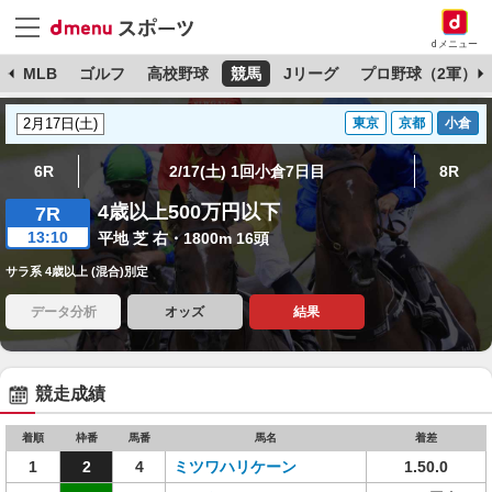
dメニュー
球
MLB
ゴルフ
高校野球
競馬
Jリーグ
プロ野球（2軍）
東京
京都
小倉
6R
2/17(土) 1回小倉7日目
8R
4歳以上500万円以下
7R
13:10
平地 芝 右・1800m 16頭
サラ系 4歳以上 (混合)別定
データ分析
オッズ
結果
競走成績
着順
枠番
馬番
馬名
着差
1
2
4
ミツワハリケーン
1.50.0