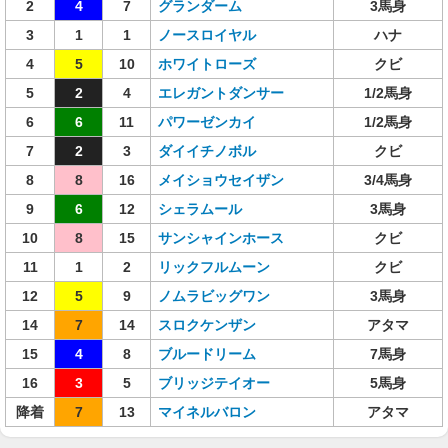
2
4
7
グランダーム
3馬身
3
1
1
ノースロイヤル
ハナ
4
5
10
ホワイトローズ
クビ
5
2
4
エレガントダンサー
1/2馬身
6
6
11
パワーゼンカイ
1/2馬身
7
2
3
ダイイチノボル
クビ
8
8
16
メイショウセイザン
3/4馬身
9
6
12
シェラムール
3馬身
10
8
15
サンシャインホース
クビ
11
1
2
リックフルムーン
クビ
12
5
9
ノムラビッグワン
3馬身
14
7
14
スロクケンザン
アタマ
15
4
8
ブルードリーム
7馬身
16
3
5
ブリッジテイオー
5馬身
降着
7
13
マイネルバロン
アタマ