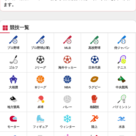
ます。
競技一覧
プロ野球
プロ野球(2軍)
MLB
高校野球
侍ジャパン
ゴルフ
Jリーグ
海外サッカー
日本代表
テニス
大相撲
Bリーグ
NBA
ラグビー
中央競馬
地方競馬
卓球
バレー
格闘技
バドミントン
モーター
フィギュア
ウィンター
陸上
水泳