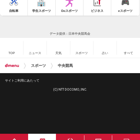
自転車
学生スポーツ
Doスポーツ
ビジネス
eスポーツ
データ提供：日本中央競馬会
TOP
ニュース
天気
スポーツ
占い
すべて
スポーツ
中央競馬
サイトご利用にあたって
(C) NTT DOCOMO, INC.