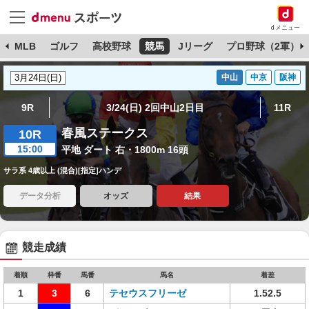
dメニュー
球
MLB
ゴルフ
高校野球
競馬
Jリーグ
プロ野球（2軍）
中山
中京
阪神
9R
3/24(日) 2回中山2日目
11R
春風ステークス
10R
15:00
平地 ダート 右・1800m 16頭
サラ系 4歳以上 (混合)[指定]ハンデ
データ分析
オッズ
結果
競走成績
着順
枠番
馬番
馬名
着差
1
3
6
テセウスフリーゼ
1.52.5