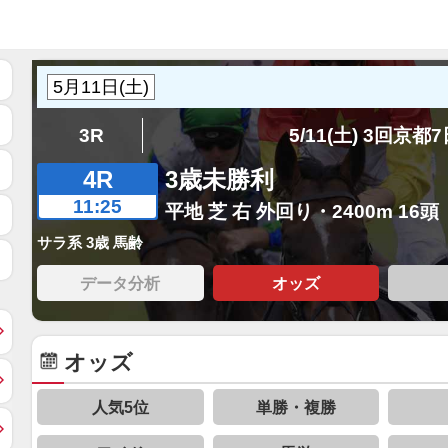
3R
5/11(土) 3回京都
4R
3歳未勝利
11:25
平地 芝 右 外回り・2400m 16頭
サラ系 3歳 馬齢
データ分析
オッズ
オッズ
人気5位
単勝・複勝