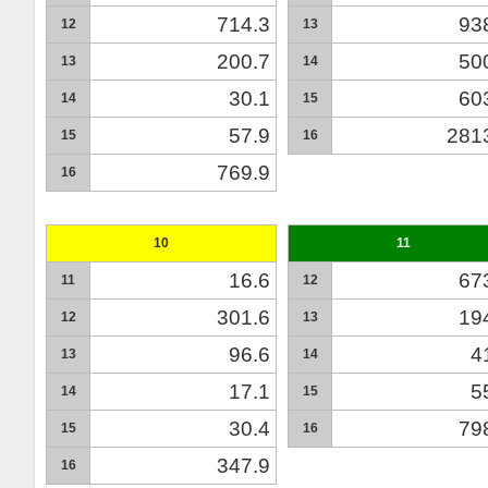
714.3
93
12
13
200.7
50
13
14
30.1
60
14
15
57.9
281
15
16
769.9
16
10
11
16.6
67
11
12
301.6
19
12
13
96.6
4
13
14
17.1
5
14
15
30.4
79
15
16
347.9
16