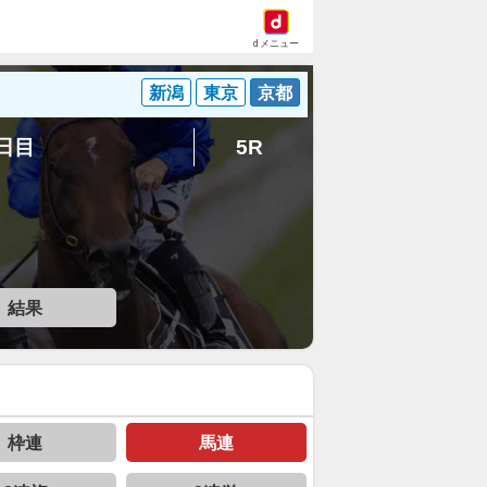
dメニュー
新潟
東京
京都
7日目
5R
結果
枠連
馬連