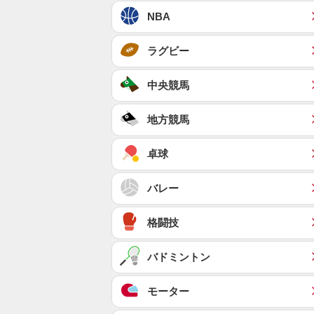
NBA
ラグビー
中央競馬
地方競馬
卓球
バレー
格闘技
バドミントン
モーター