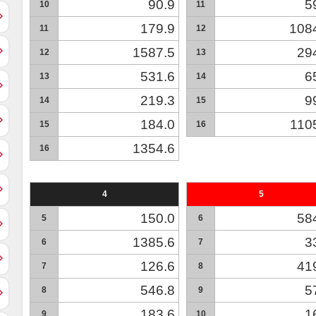
90.9
5
10
11
179.9
108
11
12
1587.5
29
12
13
531.6
6
13
14
219.3
9
14
15
184.0
110
15
16
1354.6
16
4
5
150.0
58
5
6
1385.6
3
6
7
126.6
41
7
8
546.8
5
8
9
183.6
1
9
10