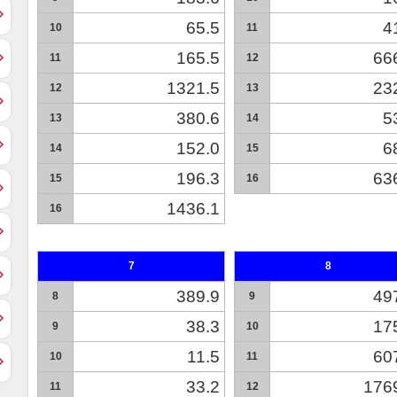
65.5
4
10
11
165.5
66
11
12
1321.5
23
12
13
380.6
5
13
14
152.0
6
14
15
196.3
63
15
16
1436.1
16
7
8
389.9
49
8
9
38.3
17
9
10
11.5
60
10
11
33.2
176
11
12