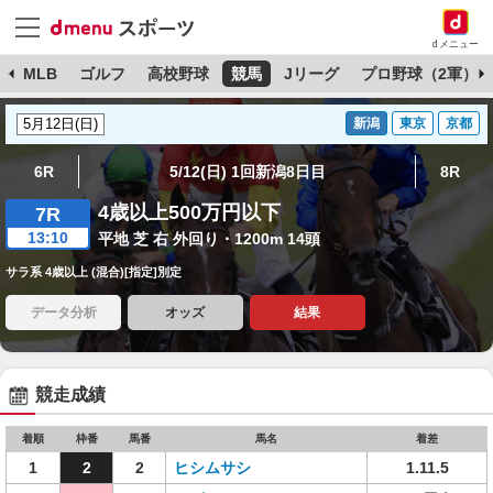
dメニュー
球
MLB
ゴルフ
高校野球
競馬
Jリーグ
プロ野球（2軍）
新潟
東京
京都
6R
5/12(日) 1回新潟8日目
8R
4歳以上500万円以下
7R
13:10
平地 芝 右 外回り・1200m 14頭
サラ系 4歳以上 (混合)[指定]別定
データ分析
オッズ
結果
競走成績
着順
枠番
馬番
馬名
着差
1
2
2
ヒシムサシ
1.11.5