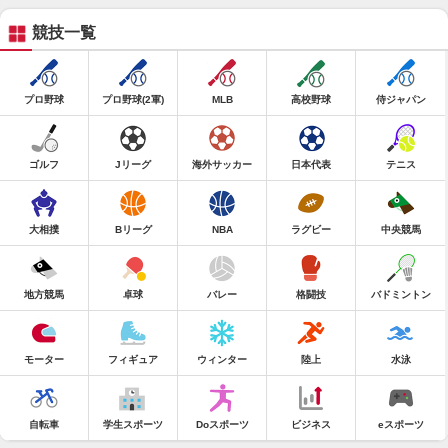
競技一覧
プロ野球
プロ野球(2軍)
MLB
高校野球
侍ジャパン
ゴルフ
Jリーグ
海外サッカー
日本代表
テニス
大相撲
Bリーグ
NBA
ラグビー
中央競馬
地方競馬
卓球
バレー
格闘技
バドミントン
モーター
フィギュア
ウィンター
陸上
水泳
自転車
学生スポーツ
Doスポーツ
ビジネス
eスポーツ