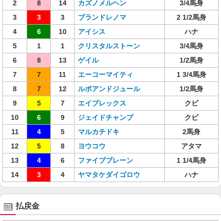
2
8
14
カズノメルヘン
3/4馬身
3
3
3
ブランドレノマ
2 1/2馬身
4
6
10
アイシス
ハナ
5
1
1
クリスタルストーン
3/4馬身
6
8
13
ゲイル
1/2馬身
7
7
11
エーコーマイティ
1 3/4馬身
8
7
12
ルポアンドジュール
1/2馬身
9
5
7
エイブレックス
クビ
10
6
9
ジェイドチャンプ
クビ
11
4
5
マルカチドキ
2馬身
12
5
8
ヨウコウ
アタマ
13
4
6
ファイブブレーン
1 1/4馬身
14
3
4
ヤマタケダイゴロウ
ハナ
払戻金