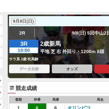
2R
9/8(日) 5回中山
3R
2歳新馬
10:50
平地 芝 右 外回り・1200m 8頭
サラ系 2歳 牝馬齢
データ分析
オッズ
競走成績
着順
枠番
馬番
馬名
1
6
6
オリンピコ