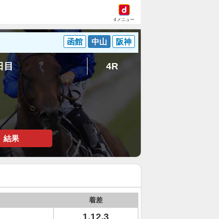
dメニュー
函館
中山
阪神
2日目
4R
結果
着差
1.12.3