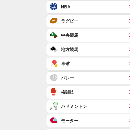
NBA
ラグビー
中央競馬
地方競馬
卓球
バレー
格闘技
バドミントン
モーター