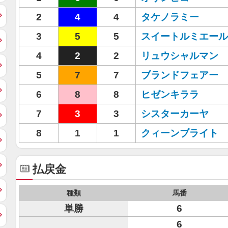
2
4
4
タケノラミー
3
5
5
スイートルミエール
4
2
2
リュウシャルマン
5
7
7
ブランドフェアー
6
8
8
ヒゼンキララ
7
3
3
シスターカーヤ
8
1
1
クィーンブライト
払戻金
種類
馬番
単勝
6
6