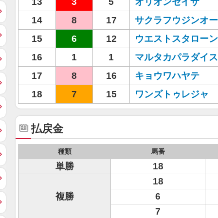
13
3
5
オリオンセイザ
14
8
17
サクラフウジンオー
15
6
12
ウエストスタローン
16
1
1
マルタカパラダイス
17
8
16
キョウワハヤテ
18
7
15
ワンズトゥレジャ
払戻金
種類
馬番
単勝
18
18
複勝
6
7