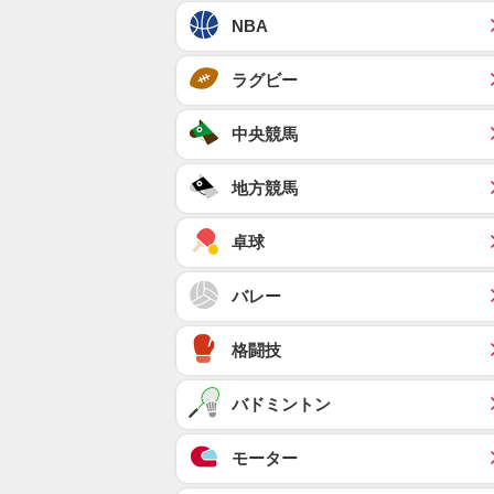
NBA
ラグビー
中央競馬
地方競馬
卓球
バレー
格闘技
バドミントン
モーター