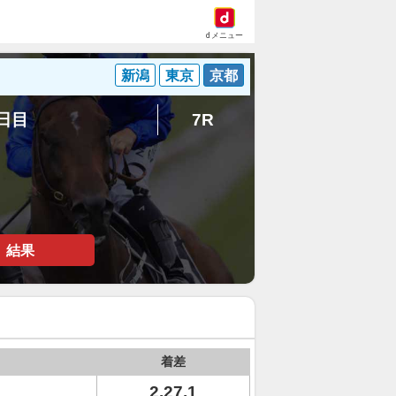
dメニュー
新潟
東京
京都
2日目
7R
結果
着差
2.27.1