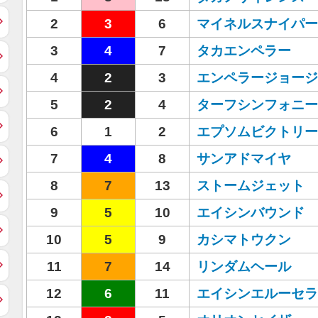
2
3
6
マイネルスナイパー
3
4
7
タカエンペラー
4
2
3
エンペラージョージ
5
2
4
ターフシンフォニー
6
1
2
エプソムビクトリー
7
4
8
サンアドマイヤ
8
7
13
ストームジェット
9
5
10
エイシンバウンド
10
5
9
カシマトウクン
11
7
14
リンダムヘール
12
6
11
エイシンエルーセラ