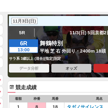
5R
11/3(日) 5回京都
6R
舞鶴特別
13:00
平地 芝 右 外回り・2400m 18頭
サラ系 3歳以上 (混合)[指定]別定
データ分析
オッズ
競走成績
着順
枠番
馬番
馬名
1
8
18
タガノサイレンス