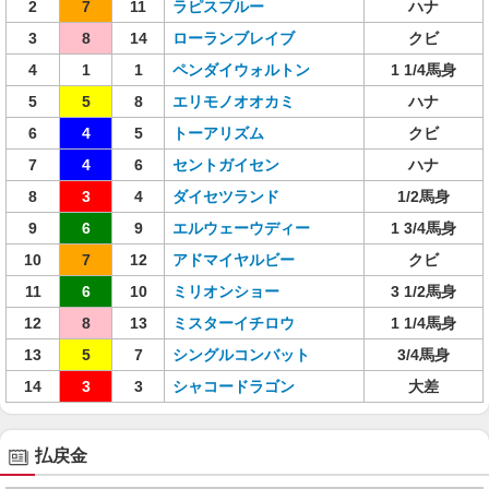
2
7
11
ラピスブルー
ハナ
3
8
14
ローランブレイブ
クビ
4
1
1
ペンダイウォルトン
1 1/4馬身
5
5
8
エリモノオオカミ
ハナ
6
4
5
トーアリズム
クビ
7
4
6
セントガイセン
ハナ
8
3
4
ダイセツランド
1/2馬身
9
6
9
エルウェーウディー
1 3/4馬身
10
7
12
アドマイヤルビー
クビ
11
6
10
ミリオンショー
3 1/2馬身
12
8
13
ミスターイチロウ
1 1/4馬身
13
5
7
シングルコンバット
3/4馬身
14
3
3
シャコードラゴン
大差
払戻金