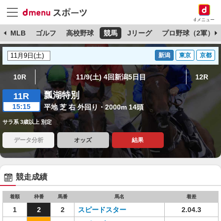
dメニュー
球
MLB
ゴルフ
高校野球
競馬
Jリーグ
プロ野球（2軍）
新潟
東京
京都
10R
11/9(土) 4回新潟5日目
12R
瓢湖特別
11R
15:15
平地 芝 右 外回り・2000m 14頭
サラ系 3歳以上 別定
データ分析
オッズ
結果
競走成績
着順
枠番
馬番
馬名
着差
1
2
2
スピードスター
2.04.3