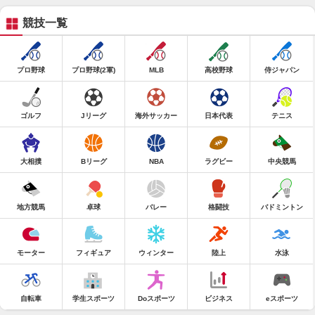
競技一覧
プロ野球
プロ野球(2軍)
MLB
高校野球
侍ジャパン
ゴルフ
Jリーグ
海外サッカー
日本代表
テニス
大相撲
Bリーグ
NBA
ラグビー
中央競馬
地方競馬
卓球
バレー
格闘技
バドミントン
モーター
フィギュア
ウィンター
陸上
水泳
自転車
学生スポーツ
Doスポーツ
ビジネス
eスポーツ