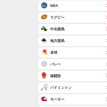
NBA
ラグビー
中央競馬
地方競馬
卓球
バレー
格闘技
バドミントン
モーター