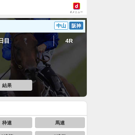
dメニュー
中山
阪神
1日目
4R
結果
枠連
馬連