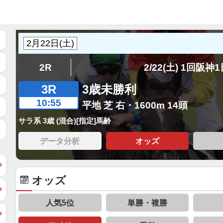
2R
2/22(土) 1回阪神
3R
3歳未勝利
10:55
平地 芝 右・1600m 14頭
サラ系 3歳 (混合)[指定]馬齢
データ分析
オッズ
オッズ
人気5位
単勝・複勝