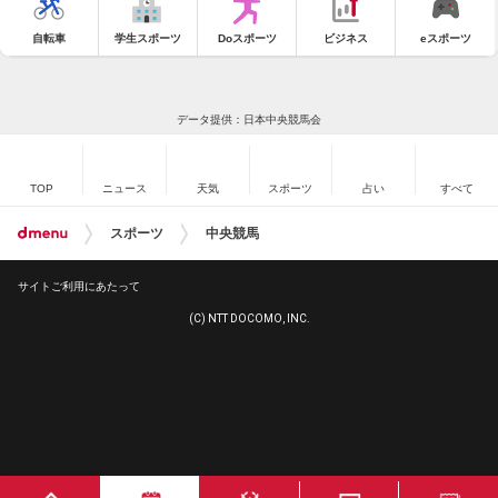
自転車
学生スポーツ
Doスポーツ
ビジネス
eスポーツ
データ提供：日本中央競馬会
TOP
ニュース
天気
スポーツ
占い
すべて
スポーツ
中央競馬
サイトご利用にあたって
(C) NTT DOCOMO, INC.