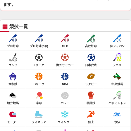
ます。
競技一覧
プロ野球
プロ野球(2軍)
MLB
高校野球
侍ジャパン
ゴルフ
Jリーグ
海外サッカー
日本代表
テニス
大相撲
Bリーグ
NBA
ラグビー
中央競馬
地方競馬
卓球
バレー
格闘技
バドミントン
モーター
フィギュア
ウィンター
陸上
水泳