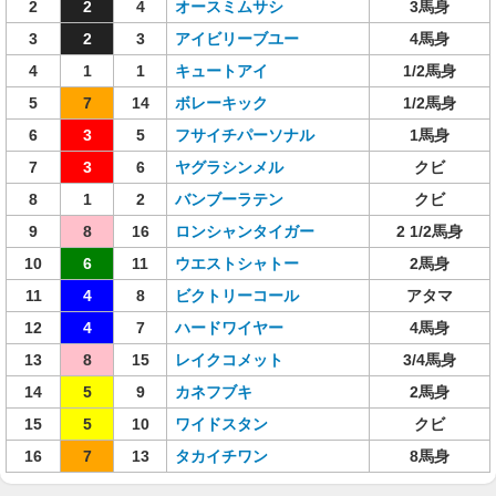
2
2
4
オースミムサシ
3馬身
3
2
3
アイビリーブユー
4馬身
4
1
1
キュートアイ
1/2馬身
5
7
14
ボレーキック
1/2馬身
6
3
5
フサイチパーソナル
1馬身
7
3
6
ヤグラシンメル
クビ
8
1
2
バンブーラテン
クビ
9
8
16
ロンシャンタイガー
2 1/2馬身
10
6
11
ウエストシャトー
2馬身
11
4
8
ビクトリーコール
アタマ
12
4
7
ハードワイヤー
4馬身
13
8
15
レイクコメット
3/4馬身
14
5
9
カネフブキ
2馬身
15
5
10
ワイドスタン
クビ
16
7
13
タカイチワン
8馬身