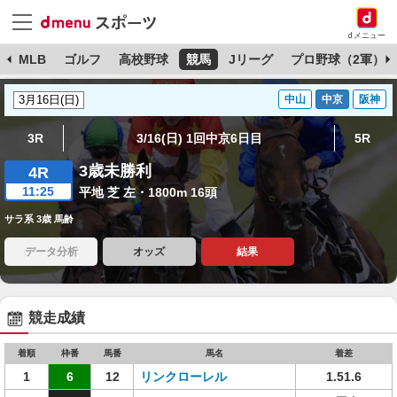
dメニュー
球
MLB
ゴルフ
高校野球
競馬
Jリーグ
プロ野球（2軍）
中山
中京
阪神
3R
3/16(日) 1回中京6日目
5R
3歳未勝利
4R
11:25
平地 芝 左・1800m 16頭
サラ系 3歳 馬齢
データ分析
オッズ
結果
競走成績
着順
枠番
馬番
馬名
着差
1
6
12
リンクローレル
1.51.6