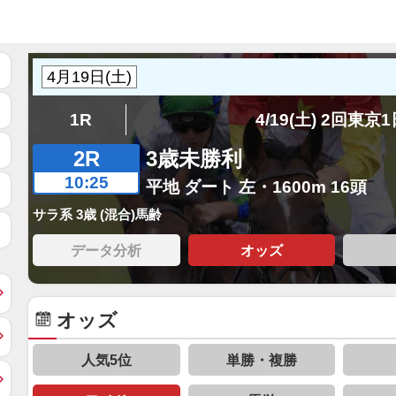
1R
4/19(土) 2回東京
2R
3歳未勝利
10:25
平地 ダート 左・1600m 16頭
サラ系 3歳 (混合)馬齢
データ分析
オッズ
オッズ
人気5位
単勝・複勝