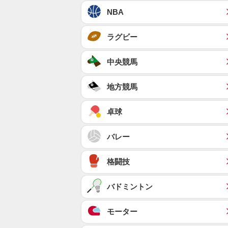
NBA
ラグビー
中央競馬
地方競馬
卓球
バレー
格闘技
バドミントン
モーター