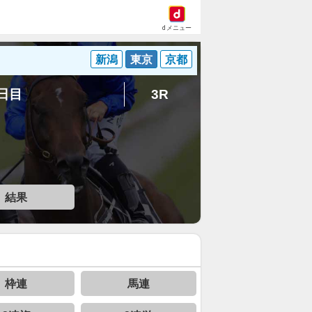
dメニュー
新潟
東京
京都
1日目
3R
結果
枠連
馬連