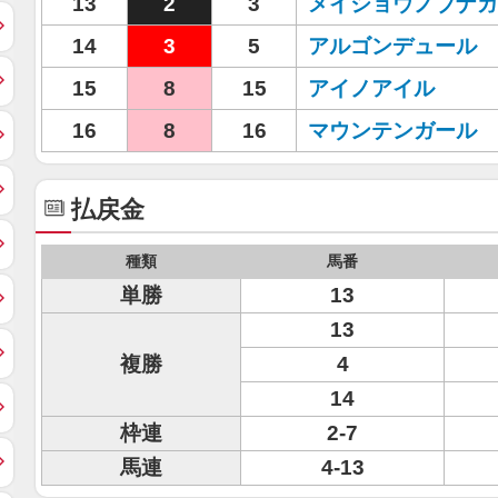
13
2
3
メイショウノブナガ
14
3
5
アルゴンデュール
15
8
15
アイノアイル
16
8
16
マウンテンガール
払戻金
種類
馬番
単勝
13
13
複勝
4
14
枠連
2-7
馬連
4-13