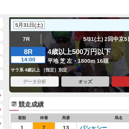
7R
5/31(土) 2回中京
8R
4歳以上500万円以下
14:00
平地 芝 左・1800m 16頭
サラ系 4歳以上 ［指定］別定
データ分析
オッズ
競走成績
着順
枠番
馬番
馬名
1
7
13
パシャシー