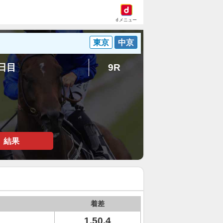
dメニュー
東京
中京
5日目
9R
結果
着差
1.50.4