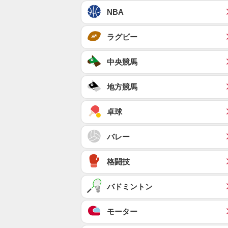
NBA
ラグビー
中央競馬
地方競馬
卓球
バレー
格闘技
バドミントン
モーター