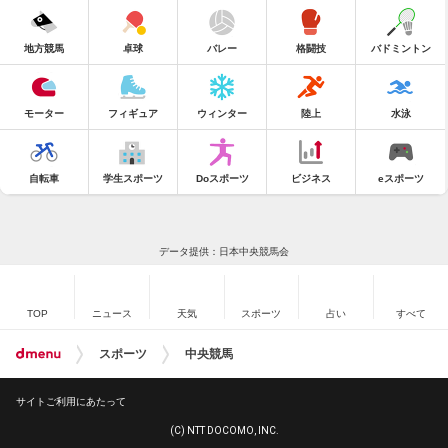
地方競馬
卓球
バレー
格闘技
バドミントン
モーター
フィギュア
ウィンター
陸上
水泳
自転車
学生スポーツ
Doスポーツ
ビジネス
eスポーツ
データ提供：日本中央競馬会
TOP
ニュース
天気
スポーツ
占い
すべて
スポーツ
中央競馬
サイトご利用にあたって
(C) NTT DOCOMO, INC.