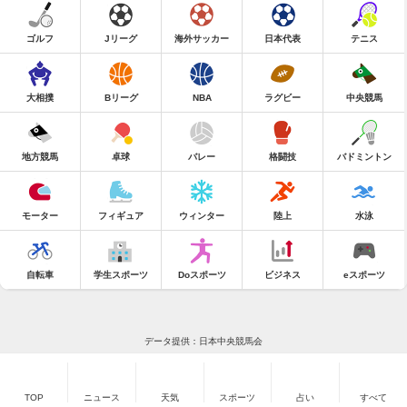
ゴルフ
Jリーグ
海外サッカー
日本代表
テニス
大相撲
Bリーグ
NBA
ラグビー
中央競馬
地方競馬
卓球
バレー
格闘技
バドミントン
モーター
フィギュア
ウィンター
陸上
水泳
自転車
学生スポーツ
Doスポーツ
ビジネス
eスポーツ
データ提供：日本中央競馬会
TOP
ニュース
天気
スポーツ
占い
すべて