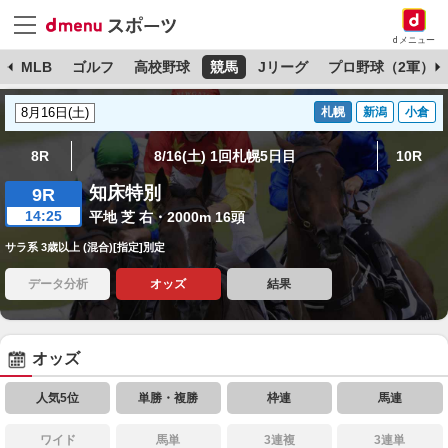
dメニュー
球
MLB
ゴルフ
高校野球
競馬
Jリーグ
プロ野球（2軍）
札幌
新潟
小倉
8R
8/16(土) 1回札幌5日目
10R
知床特別
9R
14:25
平地 芝 右・2000m 16頭
サラ系 3歳以上 (混合)[指定]別定
データ分析
オッズ
結果
オッズ
人気5位
単勝・複勝
枠連
馬連
ワイド
馬単
3連複
3連単