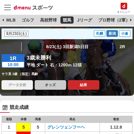
dメニュー
球
MLB
ゴルフ
高校野球
競馬
Jリーグ
プロ野球（2軍）
札幌
新潟
小倉
8/23(土) 3回新潟5日目
2R
3歳未勝利
1R
10:00
平地 ダート 右・1200m 12頭
サラ系 3歳 ［指定］馬齢
データ分析
オッズ
結果
競走成績
着順
枠番
馬番
馬名
着差
1
5
5
グレンツェンフーヘ
1.12.8