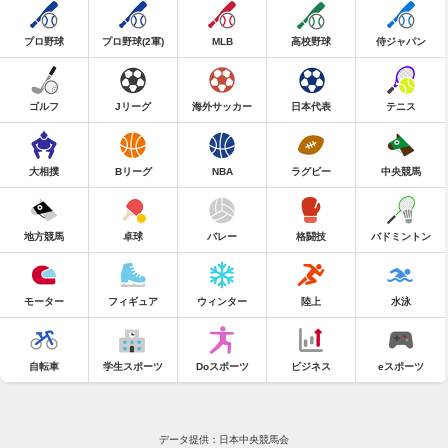
プロ野球
プロ野球(2軍)
MLB
高校野球
侍ジャパン
ゴルフ
Jリーグ
海外サッカー
日本代表
テニス
大相撲
Bリーグ
NBA
ラグビー
中央競馬
地方競馬
卓球
バレー
格闘技
バドミントン
モーター
フィギュア
ウィンター
陸上
水泳
自転車
学生スポーツ
Doスポーツ
ビジネス
eスポーツ
データ提供：日本中央競馬会