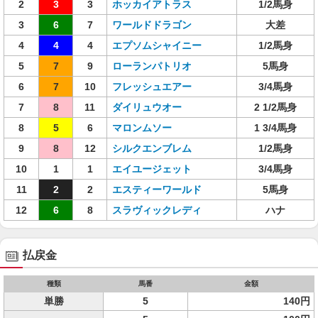
2
3
3
ホッカイアトラス
1/2馬身
3
6
7
ワールドドラゴン
大差
4
4
4
エプソムシャイニー
1/2馬身
5
7
9
ローランパトリオ
5馬身
6
7
10
フレッシュエアー
3/4馬身
7
8
11
ダイリュウオー
2 1/2馬身
8
5
6
マロンムソー
1 3/4馬身
9
8
12
シルクエンブレム
1/2馬身
10
1
1
エイユージェット
3/4馬身
11
2
2
エスティーワールド
5馬身
12
6
8
スラヴィックレディ
ハナ
払戻金
種類
馬番
金額
単勝
5
140円