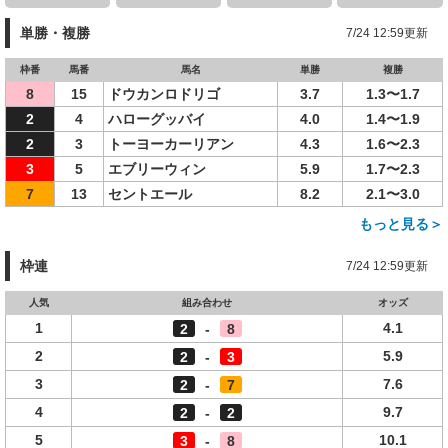
単勝・複勝
7/24 12:59更新
枠番
馬番
馬名
単勝
複勝
8
15
ドウカンロドリゴ
3.7
1.3〜1.7
2
4
ハローグッバイ
4.0
1.4〜1.9
2
3
トーヨーカーリアン
4.3
1.6〜2.3
3
5
エブリーウィン
5.9
1.7〜2.3
7
13
セントエール
8.2
2.1〜3.0
もっと見る＞
枠連
7/24 12:59更新
人気
組み合わせ
オッズ
1
4.1
2
-
8
2
5.9
2
-
3
3
7.6
2
-
7
4
9.7
2
-
2
5
10.1
3
-
8