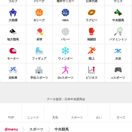
ゴルフ
Jリーグ
海外サッカー
日本代表
テニス
大相撲
Bリーグ
NBA
ラグビー
中央競馬
地方競馬
卓球
バレー
格闘技
バドミントン
モーター
フィギュア
ウィンター
陸上
水泳
自転車
学生スポーツ
Doスポーツ
ビジネス
eスポーツ
データ提供：日本中央競馬会
TOP
ニュース
天気
スポーツ
占い
すべて
スポーツ
中央競馬