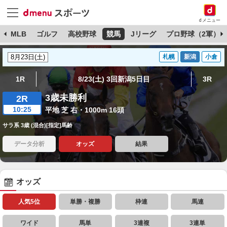
dメニュー
球
MLB
ゴルフ
高校野球
競馬
Jリーグ
プロ野球（2軍）
札幌
新潟
小倉
1R
8/23(土) 3回新潟5日目
3R
3歳未勝利
2R
10:25
平地 芝 右・1000m 16頭
サラ系 3歳 (混合)[指定]馬齢
データ分析
オッズ
結果
オッズ
人気5位
単勝・複勝
枠連
馬連
ワイド
馬単
3連複
3連単