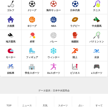
ゴルフ
Jリーグ
海外サッカー
日本代表
テニス
大相撲
Bリーグ
NBA
ラグビー
中央競馬
地方競馬
卓球
バレー
格闘技
バドミントン
モーター
フィギュア
ウィンター
陸上
水泳
自転車
学生スポーツ
Doスポーツ
ビジネス
eスポーツ
データ提供：日本中央競馬会
TOP
ニュース
天気
スポーツ
占い
すべて