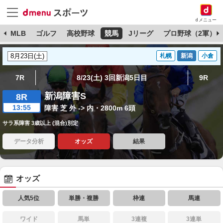
dメニュー
球
MLB
ゴルフ
高校野球
競馬
Jリーグ
プロ野球（2軍）
札幌
新潟
小倉
7R
8/23(土) 3回新潟5日目
9R
新潟障害S
8R
13:55
障害 芝 外 -> 内・2800m 6頭
サラ系障害 3歳以上 (混合)別定
データ分析
オッズ
結果
オッズ
人気5位
単勝・複勝
枠連
馬連
ワイド
馬単
3連複
3連単