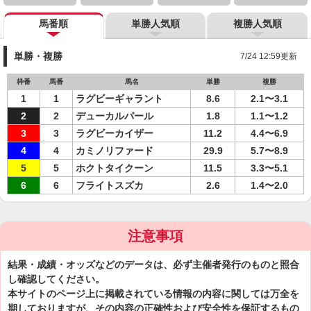
馬番順
単勝人気順
複勝人気順
単勝・複勝
7/24 12:59更新
枠番
馬番
馬名
単勝
複勝
1
1
ラグビーギャラント
8.6
2.1〜3.1
2
2
デューカルパール
1.8
1.1〜1.2
3
3
ラグビーカイザー
11.2
4.4〜6.9
4
4
カミノリファード
29.9
5.7〜8.9
5
5
ホクトタイクーン
11.5
3.3〜5.1
6
6
フライトスズカ
2.6
1.4〜2.0
注意事項
結果・成績・オッズなどのデータは、必ず主催者発行のものと照合
し確認してください。
本サイトのページ上に掲載されている情報の内容に関しては万全を
期しておりますが、その内容の正確性および安全性を保証するもの