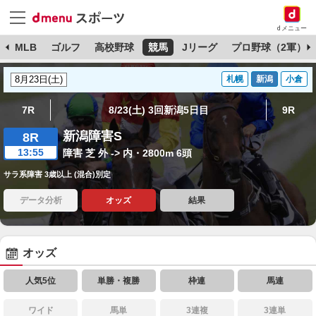
dメニュー
球
MLB
ゴルフ
高校野球
競馬
Jリーグ
プロ野球（2軍）
札幌
新潟
小倉
7R
8/23(土) 3回新潟5日目
9R
新潟障害S
8R
13:55
障害 芝 外 -> 内・2800m 6頭
サラ系障害 3歳以上 (混合)別定
データ分析
オッズ
結果
オッズ
人気5位
単勝・複勝
枠連
馬連
ワイド
馬単
3連複
3連単