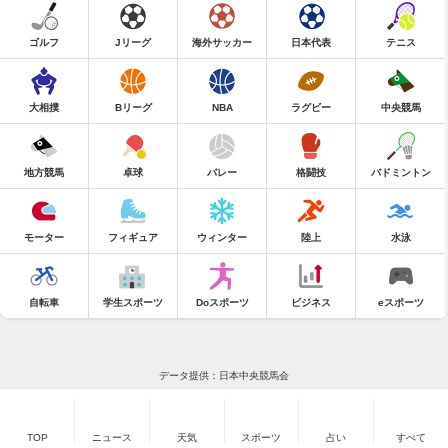
ゴルフ
Jリーグ
海外サッカー
日本代表
テニス
大相撲
Bリーグ
NBA
ラグビー
中央競馬
地方競馬
卓球
バレー
格闘技
バドミントン
モーター
フィギュア
ウィンター
陸上
水泳
自転車
学生スポーツ
Doスポーツ
ビジネス
eスポーツ
データ提供：日本中央競馬会
TOP
ニュース
天気
スポーツ
占い
すべて