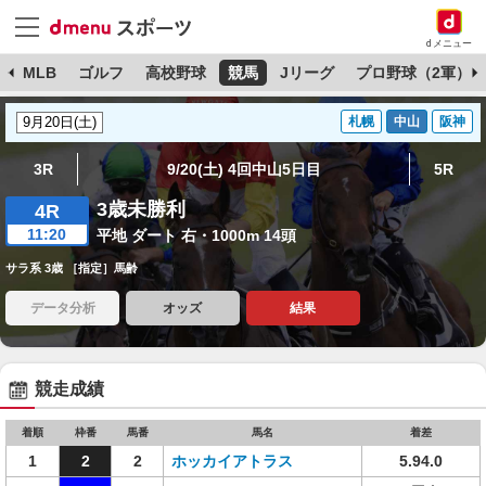
dメニュー
球
MLB
ゴルフ
高校野球
競馬
Jリーグ
プロ野球（2軍）
札幌
中山
阪神
3R
9/20(土) 4回中山5日目
5R
3歳未勝利
4R
11:20
平地 ダート 右・1000m 14頭
サラ系 3歳 ［指定］馬齢
データ分析
オッズ
結果
競走成績
着順
枠番
馬番
馬名
着差
1
2
2
ホッカイアトラス
5.94.0