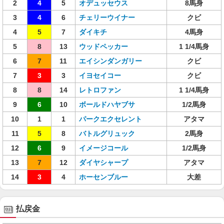
2
4
5
オデュッセウス
8馬身
3
4
6
チェリーウイナー
クビ
4
5
7
ダイキチ
4馬身
5
8
13
ウッドペッカー
1 1/4馬身
6
7
11
エイシンダンガリー
クビ
7
3
3
イヨセイコー
クビ
8
8
14
レトロファン
1 1/4馬身
9
6
10
ボールドハヤブサ
1/2馬身
10
1
1
パークエクセレント
アタマ
11
5
8
バトルグリュック
2馬身
12
6
9
イメージコール
1/2馬身
13
7
12
ダイヤシャープ
アタマ
14
3
4
ホーセンブルー
大差
払戻金