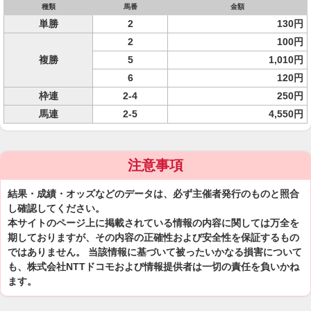
種類
馬番
金額
単勝
2
130円
2
100円
複勝
5
1,010円
6
120円
枠連
2-4
250円
馬連
2-5
4,550円
注意事項
結果・成績・オッズなどのデータは、必ず主催者発行のものと照合
し確認してください。
本サイトのページ上に掲載されている情報の内容に関しては万全を
期しておりますが、その内容の正確性および安全性を保証するもの
ではありません。 当該情報に基づいて被ったいかなる損害について
も、株式会社NTTドコモおよび情報提供者は一切の責任を負いかね
ます。