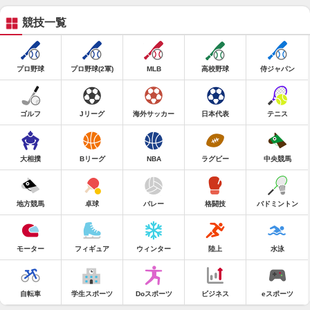
競技一覧
プロ野球
プロ野球(2軍)
MLB
高校野球
侍ジャパン
ゴルフ
Jリーグ
海外サッカー
日本代表
テニス
大相撲
Bリーグ
NBA
ラグビー
中央競馬
地方競馬
卓球
バレー
格闘技
バドミントン
モーター
フィギュア
ウィンター
陸上
水泳
自転車
学生スポーツ
Doスポーツ
ビジネス
eスポーツ