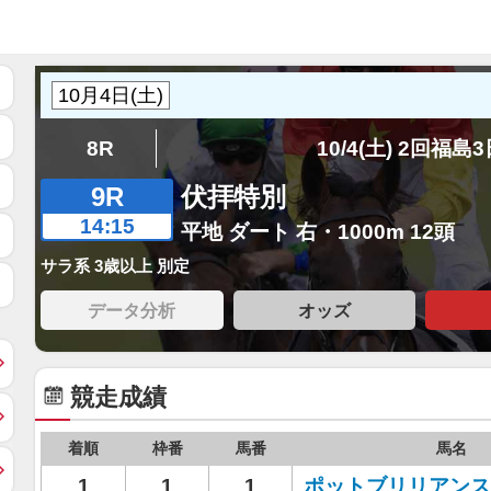
8R
10/4(土) 2回福島
9R
伏拝特別
14:15
平地 ダート 右・1000m 12頭
サラ系 3歳以上 別定
データ分析
オッズ
競走成績
着順
枠番
馬番
馬名
1
1
1
ポットブリリアンス