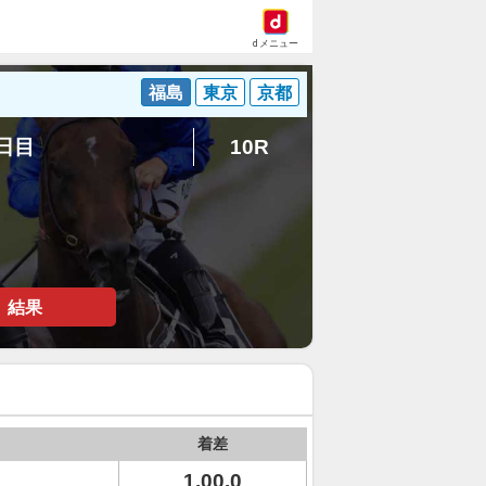
dメニュー
福島
東京
京都
3日目
10R
結果
着差
1.00.0