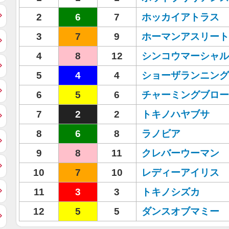
2
6
7
ホッカイアトラス
3
7
9
ホーマンアスリート
4
8
12
シンコウマーシャル
5
4
4
ショーザランニング
6
5
6
チャーミングブロー
7
2
2
トキノハヤブサ
8
6
8
ラノビア
9
8
11
クレバーウーマン
10
7
10
レディーアイリス
11
3
3
トキノシズカ
12
5
5
ダンスオブマミー