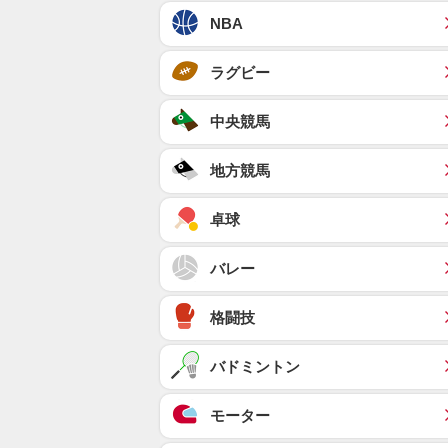
NBA
ラグビー
中央競馬
地方競馬
卓球
バレー
格闘技
バドミントン
モーター