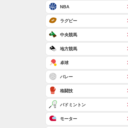
NBA
ラグビー
中央競馬
地方競馬
卓球
バレー
格闘技
バドミントン
モーター