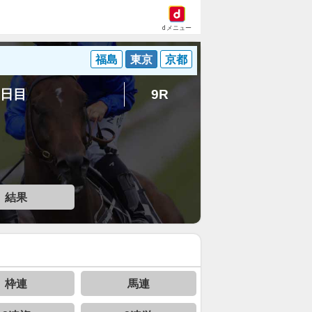
dメニュー
福島
東京
京都
5日目
9R
結果
枠連
馬連