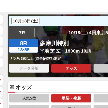
7R
10/18(土) 4回東京
8R
多摩川特別
13:55
平地 芝 左・1800m 10頭
サラ系 3歳以上 (混合)(特指)別定
データ分析
オッズ
オッズ
人気5位
単勝・複勝