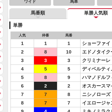
ワイド
馬単
馬番順
単勝人気順
単勝
人気
枠番
馬番
1
1
1
ショーファイ
2
8
10
エドノタイク
3
3
3
クリミナーレ
4
5
5
ディベルティ
5
8
9
ハマノドルフ
6
2
2
オスカースマ
7
7
8
ニシノローズ
8
7
7
イエロージャ
9
4
4
ミキノミラク