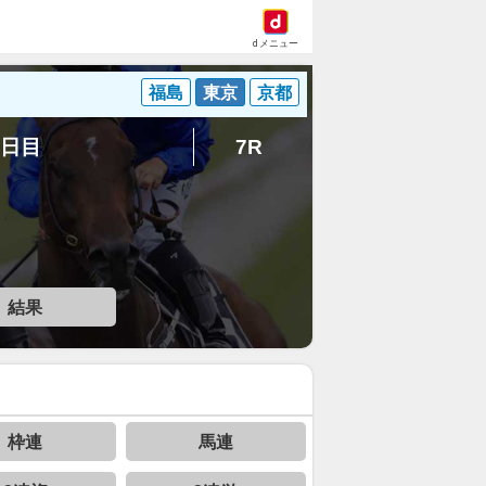
dメニュー
福島
東京
京都
6日目
7R
結果
枠連
馬連