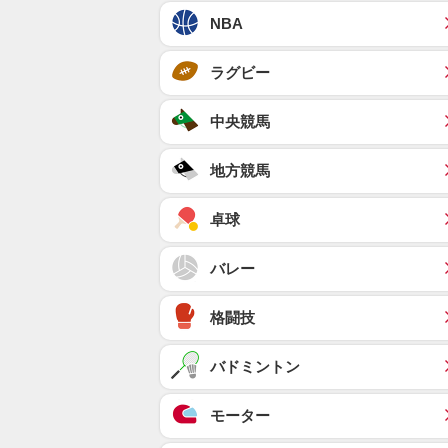
NBA
ラグビー
中央競馬
地方競馬
卓球
バレー
格闘技
バドミントン
モーター