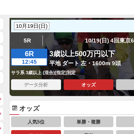
5R
10/19(日) 4回東京
6R
3歳以上500万円以下
12:45
平地 ダート 左・1600m 9頭
サラ系 3歳以上 (混合)[指定]別定
データ分析
オッズ
オッズ
人気5位
単勝・複勝