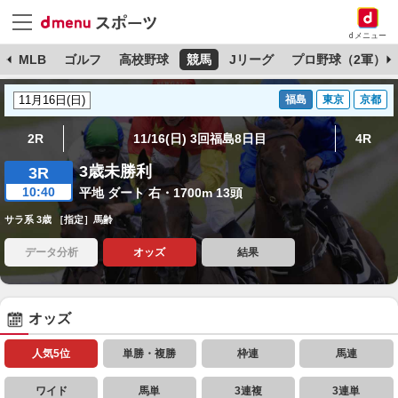
dメニュー
球
MLB
ゴルフ
高校野球
競馬
Jリーグ
プロ野球（2軍）
福島
東京
京都
2R
11/16(日) 3回福島8日目
4R
3歳未勝利
3R
10:40
平地 ダート 右・1700m 13頭
サラ系 3歳 ［指定］馬齢
データ分析
オッズ
結果
オッズ
人気5位
単勝・複勝
枠連
馬連
ワイド
馬単
3連複
3連単