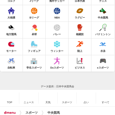
ゴルフ
Jリーグ
海外サッカー
日本代表
テニス
大相撲
Bリーグ
NBA
ラグビー
中央競馬
地方競馬
卓球
バレー
格闘技
バドミントン
モーター
フィギュア
ウィンター
陸上
水泳
自転車
学生スポーツ
Doスポーツ
ビジネス
eスポーツ
データ提供：日本中央競馬会
TOP
ニュース
天気
スポーツ
占い
すべて
スポーツ
中央競馬