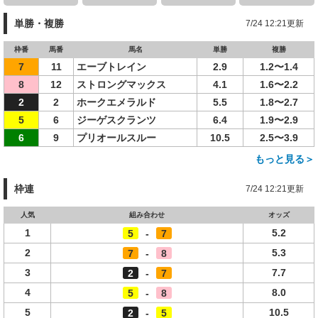
単勝・複勝
7/24 12:21更新
枠番
馬番
馬名
単勝
複勝
7
11
エーブトレイン
2.9
1.2〜1.4
8
12
ストロングマックス
4.1
1.6〜2.2
2
2
ホークエメラルド
5.5
1.8〜2.7
5
6
ジーゲスクランツ
6.4
1.9〜2.9
6
9
プリオールスルー
10.5
2.5〜3.9
もっと見る＞
枠連
7/24 12:21更新
人気
組み合わせ
オッズ
1
5.2
5
-
7
2
5.3
7
-
8
3
7.7
2
-
7
4
8.0
5
-
8
5
10.5
2
-
5